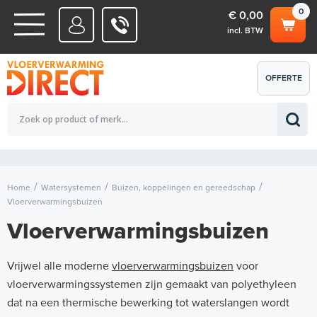
0
€ 0,00
incl. BTW
WATERSYSTEMEN
OFFERTE
Totaalbedrag (incl. BTW)
€ 0,00
ELEKTRISCHE SYSTEMEN
AANVRAGEN
0
Home
Watersystemen
Buizen, koppelingen en gereedschap
Vloerverwarmingsbuizen
Vloerverwarmingsbuizen
Vrijwel alle moderne
vloerverwarmingsbuizen
voor
vloerverwarmingssystemen zijn gemaakt van polyethyleen
dat na een thermische bewerking tot waterslangen wordt