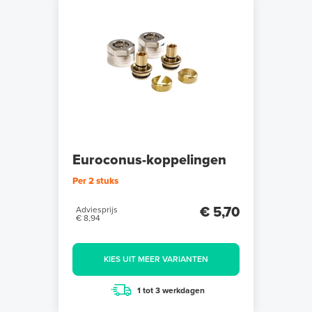
Euroconus-koppelingen
Per 2 stuks
€ 5,70
Adviesprijs
€ 8,94
KIES UIT MEER VARIANTEN
1 tot 3 werkdagen