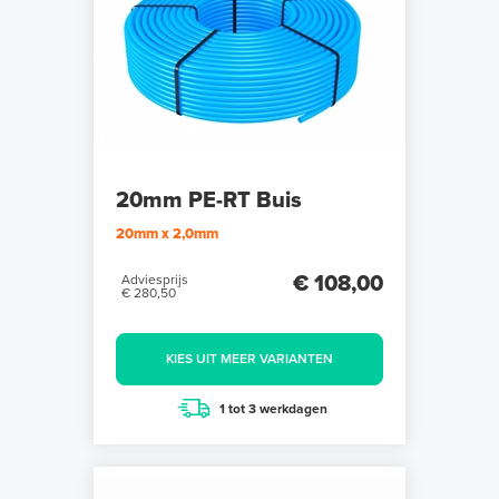
20mm PE-RT Buis
20mm x 2,0mm
€ 108,00
Adviesprijs
€ 280,50
KIES UIT MEER VARIANTEN
1 tot 3 werkdagen