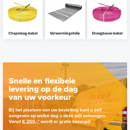
Chapelaag-kabel
Verwarmingsfolie
Droogbouw-kabel
Snelle en flexibele
levering op de dag
van uw voorkeur
Bij het plaatsen van uw bestelling kunt u zelf
aangeven op welke dag u deze wilt ontvangen.
Vanaf
€ 250,-*
wordt er gratis bezorgd!