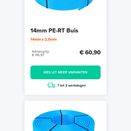
14mm PE-RT Buis
14mm x 2,0mm
€ 60,90
Adviesprijs
€ 116,97
KIES UIT MEER VARIANTEN
1 tot 3 werkdagen