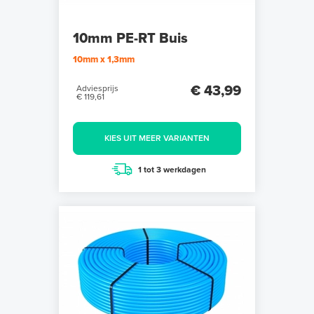
10mm PE-RT Buis
10mm x 1,3mm
€ 43,99
Adviesprijs
€ 119,61
KIES UIT MEER VARIANTEN
1 tot 3 werkdagen