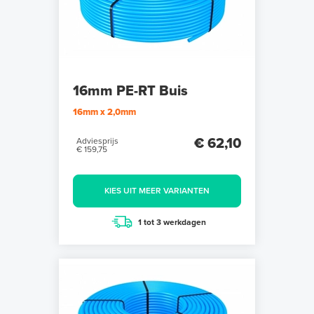
16mm PE-RT Buis
16mm x 2,0mm
€ 62,10
Adviesprijs
€ 159,75
KIES UIT MEER VARIANTEN
1 tot 3 werkdagen