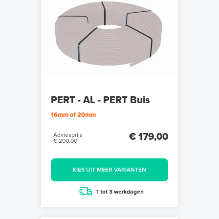
PERT - AL - PERT Buis
16mm of 20mm
€ 179,00
Adviesprijs
€ 200,00
KIES UIT MEER VARIANTEN
1 tot 3 werkdagen