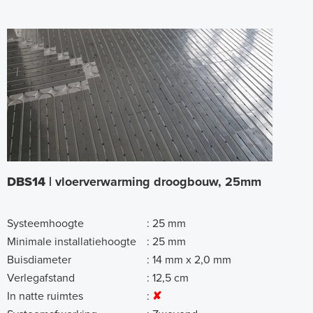
DBS14 |
vloerverwarming droogbouw, 25mm
Systeemhoogte
:
25 mm
Minimale installatiehoogte
:
25 mm
Buisdiameter
:
14 mm x 2,0 mm
Verlegafstand
:
12,5 cm
In natte ruimtes
:
✘