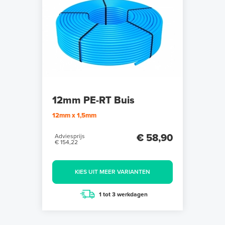
12mm PE-RT Buis
12mm x 1,5mm
€ 58,90
Adviesprijs
€ 154,22
KIES UIT MEER VARIANTEN
1 tot 3 werkdagen