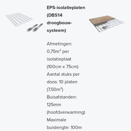
EPS-isolatieplaten
(DBS14
droogbouw-
systeem)
Afmetingen:
0,75m² per
isolatieplaat
(100cm x 75cm)
Aantal stuks per
doos: 10 platen
(7,50m²)
Buisafstanden:
125mm
(hoofdverwarming)
Maximale
buislengte: 100m