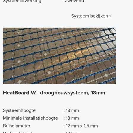
Systeemafwerking
:
Zwevend
Systeem bekijken »
HeatBoard W |
droogbouwsysteem, 18mm
Systeemhoogte
:
18 mm
Minimale installatiehoogte
:
18 mm
Buisdiameter
:
12 mm x 1,5 mm