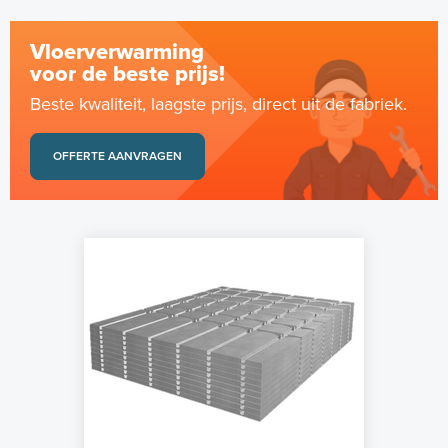
Vloerverwarming
voor de beste prijs!
Beste kwaliteit, laagste prijs, direct uit de fabriek.
OFFERTE AANVRAGEN