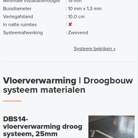
Minimale installatiehoogte
:
15 mm
Buisdiameter
:
10 mm x 1,3 mm
Verlegafstand
:
10,0 cm
In natte ruimtes
:
✘
Systeemafwerking
:
Zwevend
Systeem bekijken »
Vloerverwarming |
Droogbouw
systeem materialen
DBS14-
vloerverwarming droog
systeem, 25mm