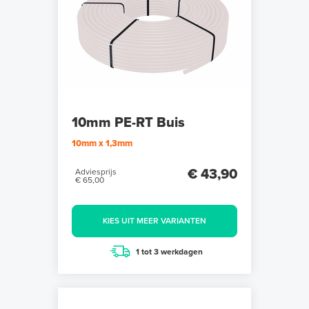
10mm PE-RT Buis
10mm x 1,3mm
€ 43,90
Adviesprijs
€ 65,00
KIES UIT MEER VARIANTEN
1 tot 3 werkdagen