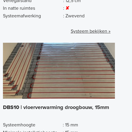
Verlegafstand
:
12,5 cm
In natte ruimtes
:
✘
Systeemafwerking
:
Zwevend
Systeem bekijken »
DBS10 |
vloerverwarming droogbouw, 15mm
Systeemhoogte
:
15 mm