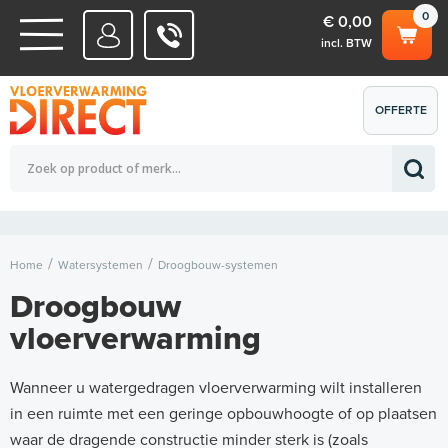
0
€ 0,00
incl. BTW
WATERSYSTEMEN
OFFERTE
Totaalbedrag (incl. BTW)
€ 0,00
ELEKTRISCHE SYSTEMEN
AANVRAGEN
0
Home
Watersystemen
Droogbouw-systemen
Droogbouw
vloerverwarming
Wanneer u watergedragen vloerverwarming wilt installeren
in een ruimte met een geringe opbouwhoogte of op plaatsen
waar de dragende constructie minder sterk is (zoals