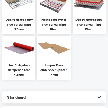
DBS14-droogbouw
HeatBoard Water
DBS10-droogbouw
vloerverwarming
vloerverwarming
vloerverwarming
25mm
18mm
15mm
HeatFoil geluid-
Jumpax Basic
dempende folie
ondervloer - platen
1,3mm
7 mm