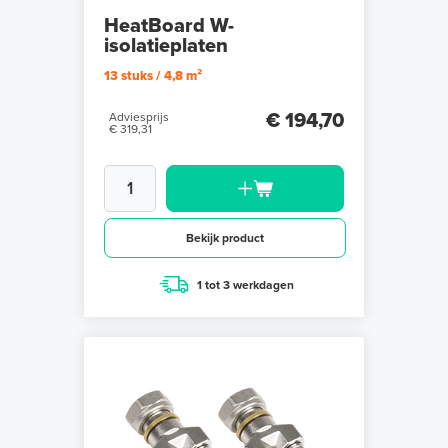
HeatBoard W-
isolatieplaten
13 stuks / 4,8 m²
€ 194,70
Adviesprijs
€ 319,31
Bekijk product
1 tot 3 werkdagen