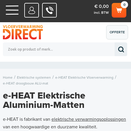
0
€ 0,00
incl. BTW
WATERSYSTEMEN
OFFERTE
Totaalbedrag (incl. BTW)
€ 0,00
ELEKTRISCHE SYSTEMEN
AANVRAGEN
0
Home
Elektrische systemen
e-HEAT Elektrische Vloerverwarming
e-HEAT droogbouw ALU-mat
e-HEAT Elektrische
Aluminium-Matten
e-HEAT is fabrikant van
elektrische verwarmingsoplossingen
van een hoogwaardige en duurzame kwaliteit.