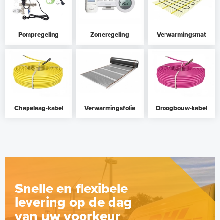
Pompregeling
Zoneregeling
Verwarmingsmat
Chapelaag-kabel
Verwarmingsfolie
Droogbouw-kabel
Snelle en flexibele
levering op de dag
van uw voorkeur