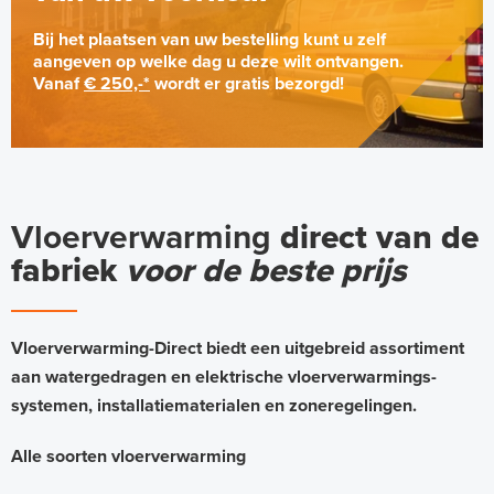
Bij het plaatsen van uw bestelling kunt u zelf
aangeven op welke dag u deze wilt ontvangen.
Vanaf
€ 250,-*
wordt er gratis bezorgd!
Vloerverwarming
direct van de
fabriek
voor de beste prijs
Vloerverwarming-Direct biedt een uitgebreid assortiment
aan watergedragen en elektrische vloerverwarmings-
systemen, installatiematerialen en zoneregelingen.
Alle soorten vloerverwarming