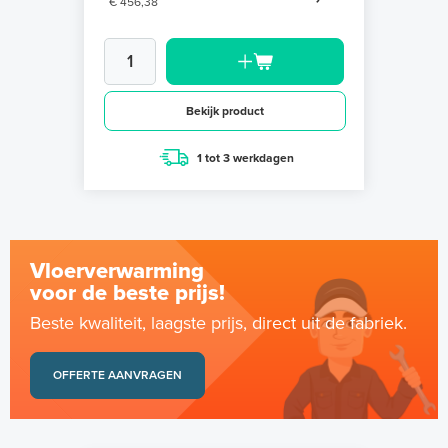
€ 456,38
Bekijk product
1 tot 3 werkdagen
Vloerverwarming
voor de beste prijs!
Beste kwaliteit, laagste prijs, direct uit de fabriek.
OFFERTE AANVRAGEN