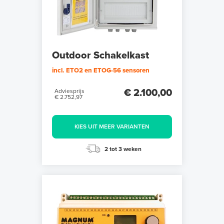
Outdoor Schakelkast
incl. ETO2 en ETOG-56 sensoren
€ 2.100,00
Adviesprijs
€ 2.752,97
KIES UIT MEER VARIANTEN
2 tot 3 weken