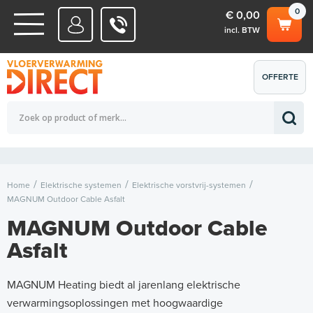
0
€ 0,00
incl. BTW
WATERSYSTEMEN
OFFERTE
Totaalbedrag (incl. BTW)
€ 0,00
ELEKTRISCHE SYSTEMEN
AANVRAGEN
0
Home
Elektrische systemen
Elektrische vorstvrij-systemen
MAGNUM Outdoor Cable Asfalt
MAGNUM Outdoor Cable
Asfalt
MAGNUM Heating biedt al jarenlang elektrische
verwarmingsoplossingen met hoogwaardige