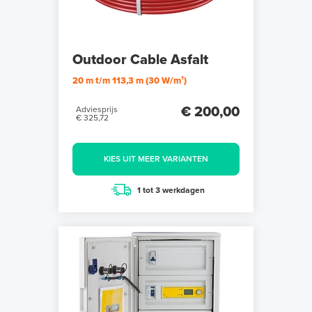
Outdoor Cable Asfalt
20 m t/m 113,3 m (30 W/m¹)
€ 200,00
Adviesprijs
€ 325,72
KIES UIT MEER VARIANTEN
1 tot 3 werkdagen