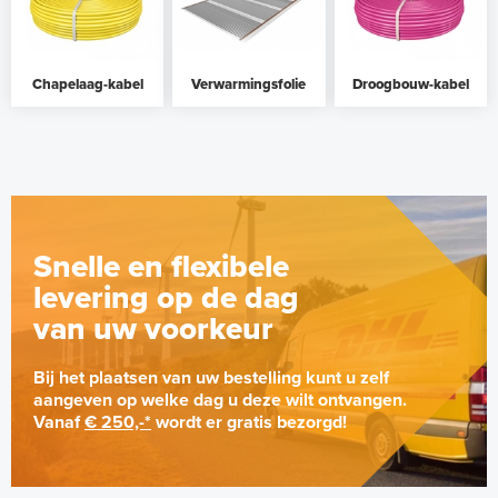
Chapelaag-kabel
Verwarmingsfolie
Droogbouw-kabel
Snelle en flexibele
levering op de dag
van uw voorkeur
Bij het plaatsen van uw bestelling kunt u zelf
aangeven op welke dag u deze wilt ontvangen.
Vanaf
€ 250,-*
wordt er gratis bezorgd!