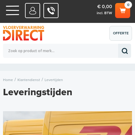
0
€ 0,00
incl. BTW
WATERSYSTEMEN
OFFERTE
Totaalbedrag (incl. BTW)
€ 0,00
ELEKTRISCHE SYSTEMEN
AANVRAGEN
0
Home
Klantendienst
Levertijden
Leveringstijden