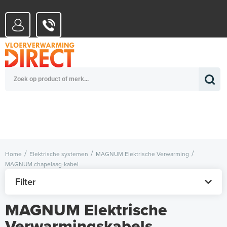
0
€ 0,00
incl. BTW
WATERSYSTEMEN
OFFERTE
Totaalbedrag (incl. BTW)
€ 0,00
ELEKTRISCHE SYSTEMEN
AANVRAGEN
0
Home
Elektrische systemen
MAGNUM Elektrische Verwarming
MAGNUM chapelaag-kabel
MAGNUM Elektrische
Verwarmingskabels
MAGNUM Cable is speciaal ontwikkeld voor installatie in
nieuwe dekvloeren, waarbij de onderlinge kabelafstand het