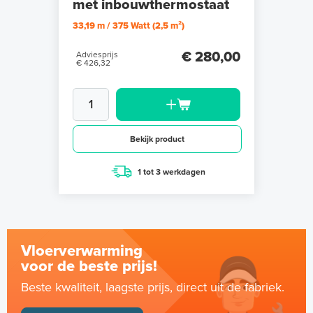
met inbouwthermostaat
33,19 m / 375 Watt (2,5 m²)
€ 280,00
Adviesprijs
€ 426,32
Bekijk product
1 tot 3 werkdagen
Vloerverwarming
voor de beste prijs!
Beste kwaliteit, laagste prijs, direct uit de fabriek.