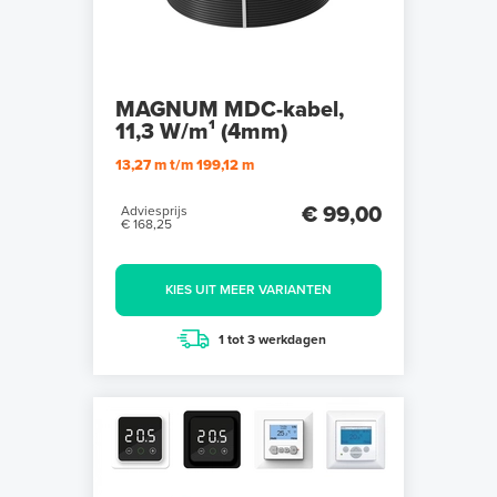
MAGNUM MDC-kabel,
11,3 W/m¹ (4mm)
13,27 m t/m 199,12 m
€ 99,00
Adviesprijs
€ 168,25
KIES UIT MEER VARIANTEN
1 tot 3 werkdagen