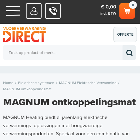
0
€ 0,00
incl. BTW
WATERSYSTEMEN
OFFERTE
Totaalbedrag (incl. BTW)
€ 0,00
ELEKTRISCHE SYSTEMEN
AANVRAGEN
0
Home
Elektrische systemen
MAGNUM Elektrische Verwarming
MAGNUM ontkoppelingsmat
MAGNUM ontkoppelingsmat
MAGNUM Heating biedt al jarenlang elektrische
verwarmings- oplossingen met hoogwaardige
verwarmingsproducten. Speciaal voor een combinatie van