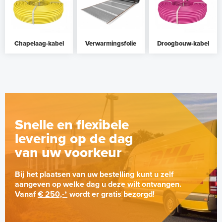
Chapelaag-kabel
Verwarmingsfolie
Droogbouw-kabel
Snelle en flexibele
levering op de dag
van uw voorkeur
Bij het plaatsen van uw bestelling kunt u zelf
aangeven op welke dag u deze wilt ontvangen.
Vanaf
€ 250,-*
wordt er gratis bezorgd!