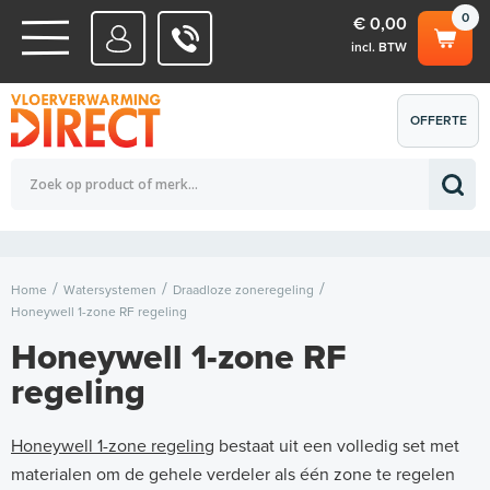
0
€ 0,00
incl. BTW
WATERSYSTEMEN
OFFERTE
Totaalbedrag (incl. BTW)
€ 0,00
ELEKTRISCHE SYSTEMEN
AANVRAGEN
0
Home
Watersystemen
Draadloze zoneregeling
Honeywell 1-zone RF regeling
Honeywell 1-zone RF
regeling
Honeywell 1-zone regeling
bestaat uit een volledig set met
materialen om de gehele verdeler als één zone te regelen