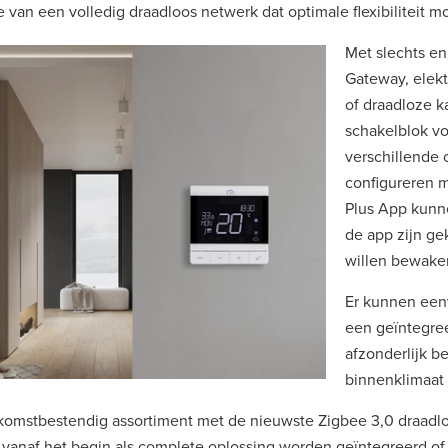
 van een volledig draadloos netwerk dat optimale flexibiliteit 
Met slechts e
Gateway, elek
of draadloze 
schakelblok vo
verschillende
configureren m
Plus App kunne
de app zijn g
willen bewake
Er kunnen een
een geïntegre
afzonderlijk 
binnenklimaat 
komstbestendig assortiment met de nieuwste Zigbee 3,0 draadl
vanaf het begin als complete oplossing worden geïntegreerd of 