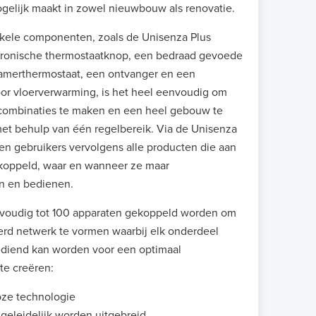
mogelijk maakt in zowel nieuwbouw als renovatie.
nkele componenten, zoals de Unisenza Plus
tronische thermostaatknop, een bedraad gevoede
kamerthermostaat, een ontvanger en een
or vloerverwarming, is het heel eenvoudig om
 combinaties te maken en een heel gebouw te
et behulp van één regelbereik. Via de Unisenza
n gebruikers vervolgens alle producten die aan
ekoppeld, waar en wanneer ze maar
n en bedienen.
voudig tot 100 apparaten gekoppeld worden om
erd netwerk te vormen waarbij elk onderdeel
bediend kan worden voor een optimaal
te creëren:
oze technologie
geleidelijk worden uitgebreid