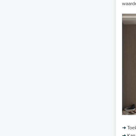
waarde
➜
Toe
➜
Kan 