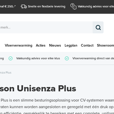
naf € 250,-
*
Snelle en flexibele levering
Vakkundig advies voor elk
Vloerverwarming
Acties
Nieuws
Legplan
Contact
Showroo
Totaalbedrag (
ing
Vakkundig advies voor elke klus
Vloerverwarming direct van de
Totaalbedrag (incl. BTW)
nza Plus
son Unisenza Plus
 Plus is een slimme besturingsoplossing voor CV-systemen waar
raten kunnen worden aangesloten en geregeld met één druk op 
n efficiëntie, gemakkelijk te bereiken met een complete, unifo