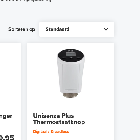
Sorteren op
nger
Unisenza Plus
Thermostaatknop
Digitaal / Draadloos
9,95