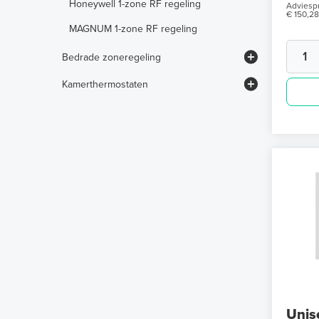
Honeywell 1-zone RF regeling
Adviespr
€ 150,28
MAGNUM 1-zone RF regeling
Bedrade zoneregeling
Honeywell HCC100-systeem
Kamerthermostaten
MAGNUM H64-systeem
Honeywell AAN/UIT-thermostaten
Honeywell klokthermostaten
Honeywell WiFi-thermostaten
Unis