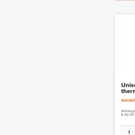
Unis
ther
Aanslui
Adviespr
€ 42,35