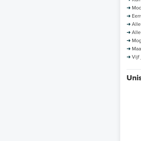
➜
Mod
➜
Eenv
➜
All
➜
All
➜
Mog
➜
Maa
➜
Vijf
Uni