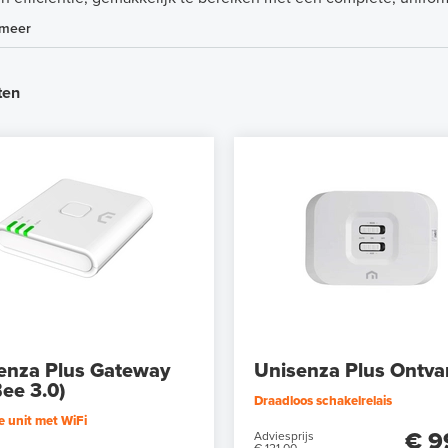
 meer
ten
enza Plus Gateway
Unisenza Plus Ontva
Bee 3.0)
Draadloos schakelrelais
e unit met WiFi
€ 9
Adviesprijs