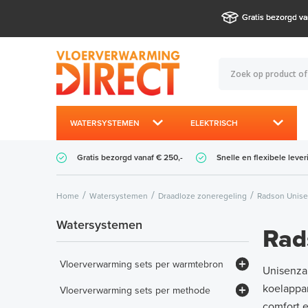
Gratis bezorgd va
WATERSYSTEMEN
ELEKTRISCH
Gratis bezorgd vanaf € 250,-
Snelle en flexibele lever
Home
Watersystemen
Draadloze zoneregeling
Radson Unise
Watersystemen
Rad
Vloerverwarming sets per warmtebron
Unisenza
Set - CV-ketel / HT-systeem (> 65°C)
koelappa
Vloerverwarming sets per methode
comfort e
Set - Hybride warmtepomp LTV (< 65°C)