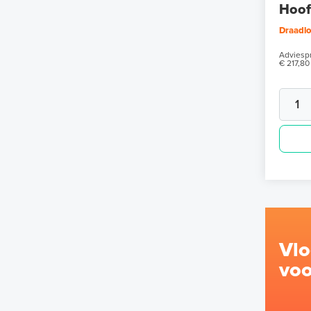
Hoof
Draadl
Adviespr
€ 217,80
Vl
voo