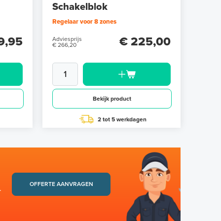
Schakelblok
Regelaar voor 8 zones
9,95
€ 225,00
Adviesprijs
€ 266,20
Bekijk product
2 tot 5 werkdagen
OFFERTE AANVRAGEN
.