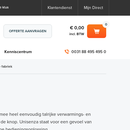
e klus
Klantendienst
Mijn Direct
0
€ 0,00
OFFERTE AANVRAGEN
incl. BTW
0
€ 0,00
m
Kenniscentrum
0031 88 495 495 0
incl. BTW
incl. BTW)
€ 0,00
 fabriek
€ 0,00
mee heel eenvoudig talrijke verwarmings- en
de knop. Unisenza staat voor een gevoel van
rme bedieningsoplossing.