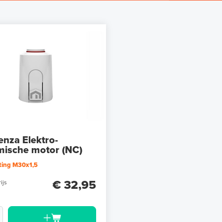
enza Elektro-
mische motor (NC)
ting M30x1,5
€ 32,95
ijs