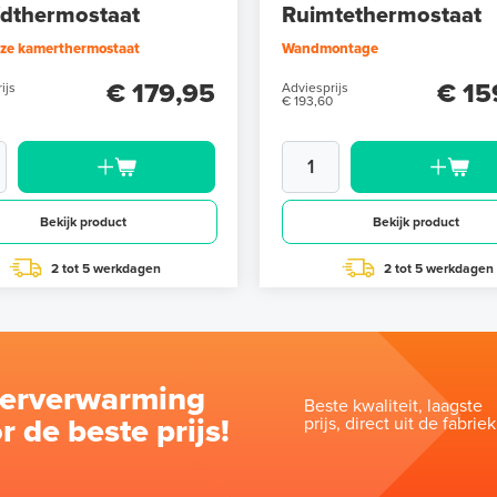
dthermostaat
Ruimtethermostaat
oze kamerthermostaat
Wandmontage
€ 179,95
€ 15
ijs
Adviesprijs
€ 193,60
Bekijk product
Bekijk product
2 tot 5 werkdagen
2 tot 5 werkdagen
oerverwarming
Beste kwaliteit, laagste
r de beste prijs!
prijs, direct uit de fabriek