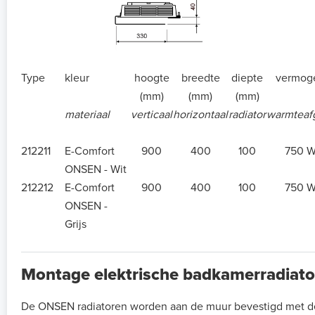
Type
kleur
hoogte
breedte
diepte
vermog
(mm)
(mm)
(mm)
materiaal
verticaal
horizontaal
radiator
warmteafg
212211
E-Comfort
900
400
100
750 
ONSEN - Wit
212212
E-Comfort
900
400
100
750 
ONSEN -
Grijs
Montage elektrische badkamerradiato
De ONSEN radiatoren worden aan de muur bevestigd met d