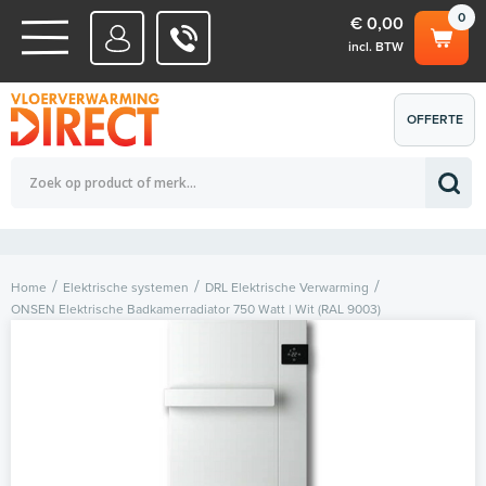
0
€ 0,00
incl. BTW
WATERSYSTEMEN
OFFERTE
Totaalbedrag (incl. BTW)
€ 0,00
ELEKTRISCHE SYSTEMEN
AANVRAGEN
0
Home
Elektrische systemen
DRL Elektrische Verwarming
ONSEN Elektrische Badkamerradiator 750 Watt | Wit (RAL 9003)