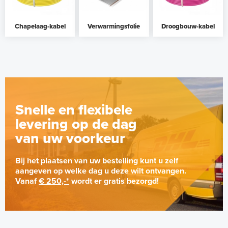
Chapelaag-kabel
Verwarmingsfolie
Droogbouw-kabel
Snelle en flexibele
levering op de dag
van uw voorkeur
Bij het plaatsen van uw bestelling kunt u zelf
aangeven op welke dag u deze wilt ontvangen.
Vanaf
€ 250,-*
wordt er gratis bezorgd!