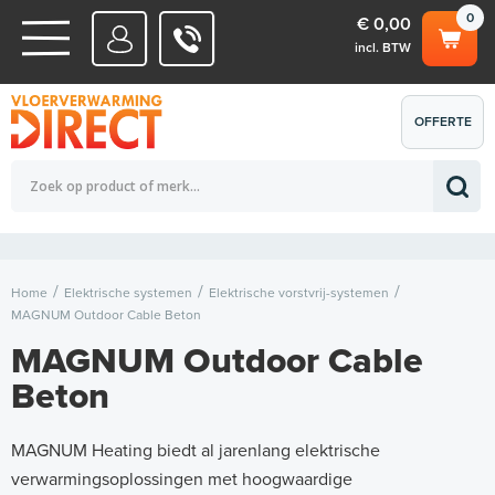
0
€ 0,00
incl. BTW
WATERSYSTEMEN
OFFERTE
Totaalbedrag (incl. BTW)
€ 0,00
ELEKTRISCHE SYSTEMEN
AANVRAGEN
0
Home
Elektrische systemen
Elektrische vorstvrij-systemen
MAGNUM Outdoor Cable Beton
MAGNUM Outdoor Cable
Beton
MAGNUM Heating biedt al jarenlang elektrische
verwarmingsoplossingen met hoogwaardige