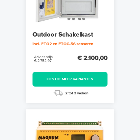
Outdoor Schakelkast
incl. ETO2 en ETOG-56 sensoren
€ 2.100,00
Adviesprijs
€ 2.752,97
KIES UIT MEER VARIANTEN
2 tot 3 weken