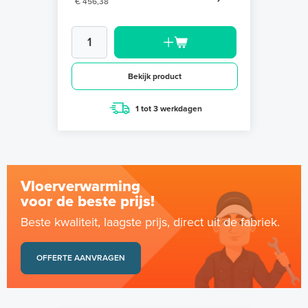
€ 456,38
Bekijk product
1 tot 3 werkdagen
Vloerverwarming
voor de beste prijs!
Beste kwaliteit, laagste prijs, direct uit de fabriek.
OFFERTE AANVRAGEN