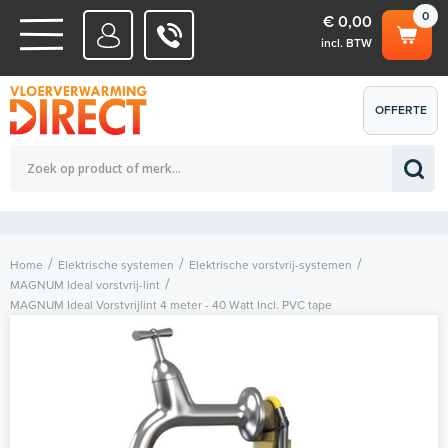
0
€ 0,00
incl. BTW
WATERSYSTEMEN
OFFERTE
Totaalbedrag (incl. BTW)
€ 0,00
ELEKTRISCHE SYSTEMEN
AANVRAGEN
0
Home
Elektrische systemen
Elektrische vorstvrij-systemen
MAGNUM Ideal vorstvrij-lint
MAGNUM Ideal Vorstvrijlint 4 meter - 40 Watt Incl. PVC tape