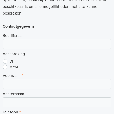
r
beschikbaar is om alle mogelijkheden met u te kunnen
w
bespreken.
a
Contactgegevens
r
m
Bedrijfsnaam
i
n
Aanspreking
*
g
Dhr.
Mevr.
-
Voornaam
*
D
i
r
Achternaam
*
e
c
Telefoon
*