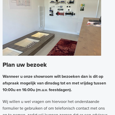
h
o
w
r
o
o
m
V
Plan uw bezoek
l
Wanneer u onze showroom wilt bezoeken dan is dit op
o
afspraak mogelijk van dinsdag tot en met vrijdag tussen
e
10:00u en 16:00u (m.u.v. feestdagen).
r
v
Wij willen u wel vragen om hiervoor het onderstaande
formulier te gebruiken of om telefonisch contact met ons
e
op te nemen, zodat wij kunnen zorgen dat er een adviseur