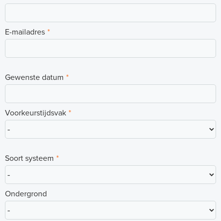
t
t
E-mailadres
*
e
O
u
Gewenste datum
*
d
G
Voorkeurstijdsvak
*
a
s
t
Soort systeem
*
e
l
Ondergrond