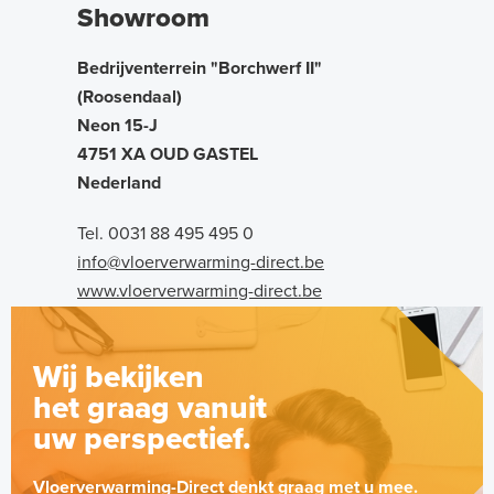
Showroom
Bedrijventerrein "Borchwerf II"
(Roosendaal)
Neon 15-J
4751 XA OUD GASTEL
Nederland
Tel. 0031 88 495 495 0
info@vloerverwarming-direct.be
www.vloerverwarming-direct.be
Wij bekijken
het graag vanuit
uw perspectief.
Vloerverwarming-Direct denkt graag met u mee.