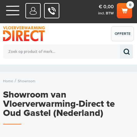
0
€ 0,00
incl. BTW
WATERSYSTEMEN
OFFERTE
Totaalbedrag (incl. BTW)
€ 0,00
ELEKTRISCHE SYSTEMEN
AANVRAGEN
0
Home
Showroom
Showroom van
Vloerverwarming-Direct te
Oud Gastel (Nederland)