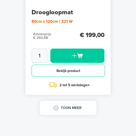
Droogloopmat
80cm x 120cm / 321 W
€ 199,00
Adviesprijs
€ 260,68
Bekijk product
2 tot 5 werkdagen
TOON MEER