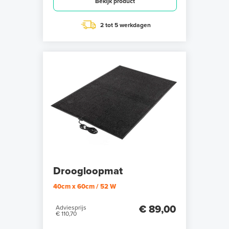
Bekijk product
2 tot 5 werkdagen
Droogloopmat
40cm x 60cm / 52 W
€ 89,00
Adviesprijs
€ 110,70