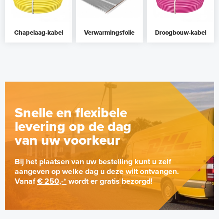
Chapelaag-kabel
Verwarmingsfolie
Droogbouw-kabel
Snelle en flexibele
levering op de dag
van uw voorkeur
Bij het plaatsen van uw bestelling kunt u zelf
aangeven op welke dag u deze wilt ontvangen.
Vanaf
€ 250,-*
wordt er gratis bezorgd!