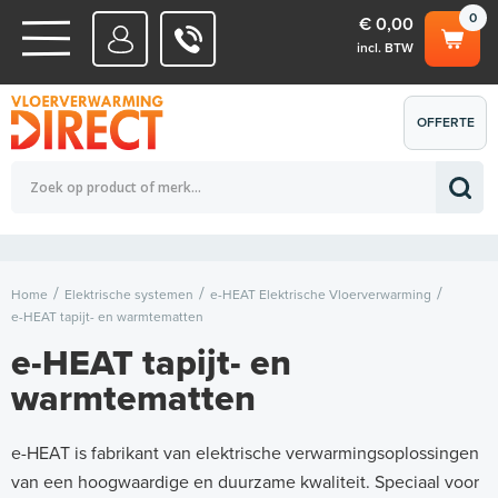
0
€ 0,00
incl. BTW
WATERSYSTEMEN
OFFERTE
Totaalbedrag (incl. BTW)
€ 0,00
ELEKTRISCHE SYSTEMEN
AANVRAGEN
0
Home
Elektrische systemen
e-HEAT Elektrische Vloerverwarming
e-HEAT tapijt- en warmtematten
e-HEAT tapijt- en
warmtematten
e-HEAT is fabrikant van elektrische verwarmingsoplossingen
van een hoogwaardige en duurzame kwaliteit. Speciaal voor