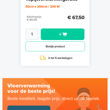
50cm x 250cm / 200 W
€ 67,50
Adviesprijs
€ 80,00
Bekijk product
2 tot 5 werkdagen
Vloerverwarming
voor de beste prijs!
Beste kwaliteit, laagste prijs, direct uit de fabriek.