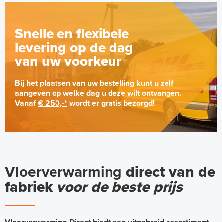
Snelle en flexibele
levering op de dag
van uw voorkeur
Bij het plaatsen van uw bestelling kunt u zelf
aangeven op welke dag u deze wilt ontvangen.
Vanaf
€ 250,-*
wordt er gratis bezorgd!
Vloerverwarming
direct van de
fabriek
voor de beste prijs
Vloerverwarming-Direct biedt een uitgebreid assortiment