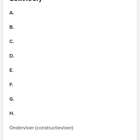
A.
B.
C.
D.
E.
F.
G.
H.
Ondervloer (constructievloer)