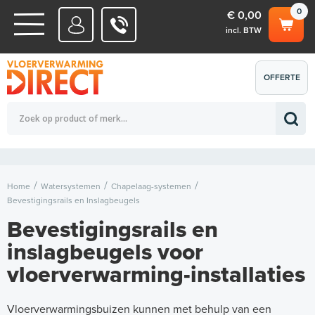
0
€ 0,00
incl. BTW
WATERSYSTEMEN
OFFERTE
Totaalbedrag (incl. BTW)
€ 0,00
ELEKTRISCHE SYSTEMEN
AANVRAGEN
0
Home
Watersystemen
Chapelaag-systemen
Bevestigingsrails en Inslagbeugels
Bevestigingsrails en
inslagbeugels voor
vloerverwarming-installaties
Vloerverwarmingsbuizen kunnen met behulp van een