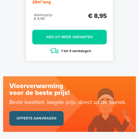
25m¹ lang
€ 8,95
Adviesprijs
€ 9,95
KIES UIT MEER VARIANTEN
1 tot 3 werkdagen
Vloerverwarming
voor de beste prijs!
Beste kwaliteit, laagste prijs, direct uit de fabriek.
OFFERTE AANVRAGEN