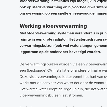
Vloerverwarming installaties zijn mogelijk in vri
ook op stadsverwarming en bijvoorbeeld warmte
om uw woning op een snelle en eenvoudige manier
Werking vloerverwarming
Met vloerverwarming systemen verandert u in prin
ruimte in een grote radiator. Het watergedragen sy
verwarmingsbuizen (ook wel waterslangen genoem
legpatroon op de ondervloer bevestigd worden.
De
verwarmingsbuizen
worden via een vloerverwa
een (bestaande) CV installatie of andere primaire w
Deze
vloerverwarmingcollector
vormt het hart van 
werkt met de aanvoer van water dat door de warmt
Het warme water loopt de regelunit in, die het wate
vloerverwarmingsbuizen laat stromen.