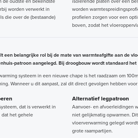
an de oudste en bekendste
isolerende platen over een be
bij worden verwerkt in
worden warmtespreidingsprofie
ls die over de (bestaande)
profielen zorgen voor een opt
boven, zodat het vloeropperv
 een belangrijke rol bij de mate van warmteafgifte aan de vlo
kenhuis-patroon aangelegd. Bij droogbouw wordt standaard het
erwarming systeem in een nieuwe chape is het raadzaam om 100m
g. Wanneer u dit aanpast, zal dit direct gevolgen hebben voor
oeren
Alternatief legpatroon
ysteem, dat is verwerkt in
Aanvoer- en afvoerleidingen w
 dat het gehele
niet gelijkmatig opwarmen. D
vloerverwarming gelegd wordt
grote raampartijen.