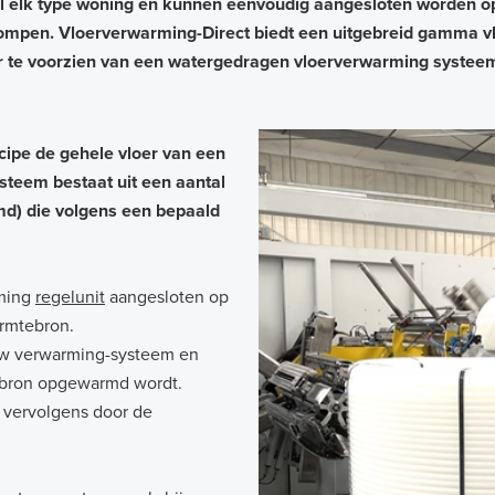
jwel elk type woning en kunnen eenvoudig aangesloten worden o
pompen.
Vloerverwarming-Direct biedt een uitgebreid gamma v
 te voorzien van een watergedragen vloerverwarming systee
cipe de gehele vloer van een
steem bestaat uit een aantal
d) die volgens een bepaald
rming
regelunit
aangesloten op
armtebron.
uw verwarming-systeem en
ebron opgewarmd wordt.
r vervolgens door de