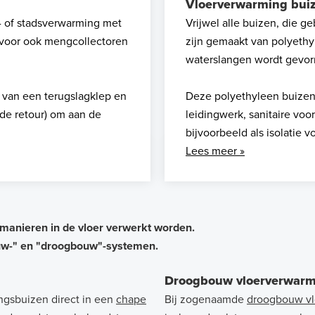
Vloerverwarming bui
- of stadsverwarming met
Vrijwel alle buizen, die 
voor ook mengcollectoren
zijn gemaakt van polyethyl
waterslangen wordt gevo
n van een terugslagklep en
Deze polyethyleen buizen
de retour) om aan de
leidingwerk, sanitaire vo
bijvoorbeeld als isolatie 
Lees meer »
manieren in de vloer verwerkt worden.
uw-" en "droogbouw"-systemen.
Droogbouw vloerverwarm
ngsbuizen direct in een
chape
Bij zogenaamde
droogbouw vl