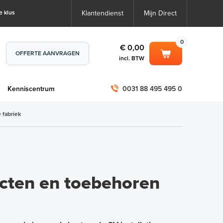
e klus
Klantendienst
Mijn Direct
0
€ 0,00
OFFERTE AANVRAGEN
incl. BTW
0
€ 0,00
m
Kenniscentrum
0031 88 495 495 0
incl. BTW
incl. BTW)
€ 0,00
 fabriek
€ 0,00
cten en toebehoren