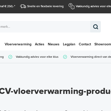
naf € 250,-
*
Snelle en flexibele levering
Vakkundig advies voor elk
Vloerverwarming
Acties
Nieuws
Legplan
Contact
Showroo
Totaalbedrag (
ing
Vakkundig advies voor elke klus
Vloerverwarming direct van de
Totaalbedrag (incl. BTW)
 CV-vloerverwarming-produ