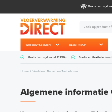
Gratis bezorgd va
WATERSYSTEMEN
ELEKTRISCH
Gratis bezorgd vanaf € 250,-
Snelle en flexibele lever
Home
Verdelers, Buizen en Toebehoren
Algemene informatie