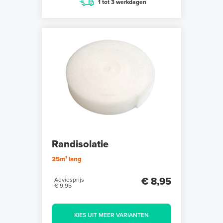
1 tot 3 werkdagen
Randisolatie
25m¹ lang
€ 8,95
Adviesprijs
€ 9,95
KIES UIT MEER VARIANTEN