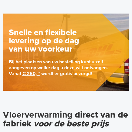
Snelle en flexibele
levering op de dag
van uw voorkeur
Bij het plaatsen van uw bestelling kunt u zelf
aangeven op welke dag u deze wilt ontvangen.
Vanaf
€ 250,-*
wordt er gratis bezorgd!
Vloerverwarming
direct van de
fabriek
voor de beste prijs