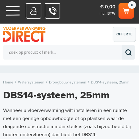
0
€ 0,00
incl. BTW
WATERSYSTEMEN
OFFERTE
Totaalbedrag (incl. BTW)
€ 0,00
ELEKTRISCHE SYSTEMEN
AANVRAGEN
0
Home
Watersystemen
Droogbouw-systemen
DBS14-systeem, 25mm
DBS14-systeem, 25mm
Wanneer u vloerverwarming wilt installeren in een ruimte
met een geringe opbouwhoogte of op plaatsen waar de
dragende constructie minder sterk is (zoals bijvoorbeeld bij
houten ondervloeren) dan biedt het DBS14-