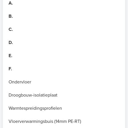
A.
B.
C.
D.
E.
F.
Ondervloer
Droogbouw-isolatieplaat
Warmtespreidingsprofielen
Vloerverwarmingsbuis (14mm PE-RT)