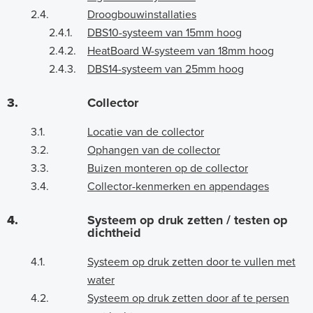
2.4.
Droogbouwinstallaties
2.4.1.
DBS10-systeem van 15mm hoog
2.4.2.
HeatBoard W-systeem van 18mm hoog
2.4.3.
DBS14-systeem van 25mm hoog
3.
Collector
3.1.
Locatie van de collector
3.2.
Ophangen van de collector
3.3.
Buizen monteren op de collector
3.4.
Collector-kenmerken en appendages
4.
Systeem op druk zetten / testen op
dichtheid
4.1.
Systeem op druk zetten door te vullen met
water
4.2.
Systeem op druk zetten door af te persen