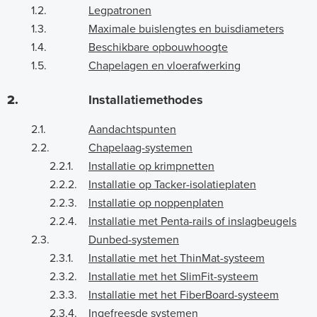
1.2.
Legpatronen
1.3.
Maximale buislengtes en buisdiameters
1.4.
Beschikbare opbouwhoogte
1.5.
Chapelagen en vloerafwerking
2.
Installatiemethodes
2.1.
Aandachtspunten
2.2.
Chapelaag-systemen
2.2.1.
Installatie op krimpnetten
2.2.2.
Installatie op Tacker-isolatieplaten
2.2.3.
Installatie op noppenplaten
2.2.4.
Installatie met Penta-rails of inslagbeugels
2.3.
Dunbed-systemen
2.3.1.
Installatie met het ThinMat-systeem
2.3.2.
Installatie met het SlimFit-systeem
2.3.3.
Installatie met het FiberBoard-systeem
2.3.4.
Ingefreesde systemen