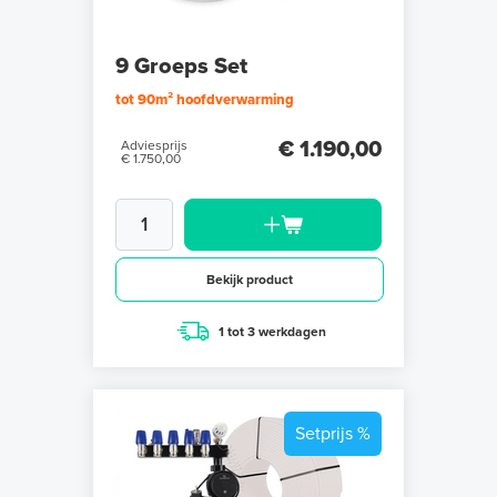
9 Groeps Set
tot 90m² hoofdverwarming
€ 1.190,00
Adviesprijs
€ 1.750,00
Bekijk product
1 tot 3 werkdagen
Setprijs %