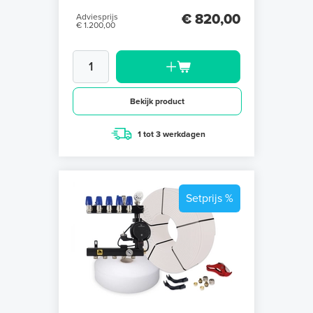
€ 820,00
Adviesprijs
€ 1.200,00
Bekijk product
1 tot 3 werkdagen
Setprijs %