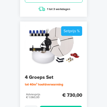
1 tot 3 werkdagen
Setprijs %
4 Groeps Set
tot 40m² hoofdverwarming
€ 730,00
Adviesprijs
€ 1.060,00