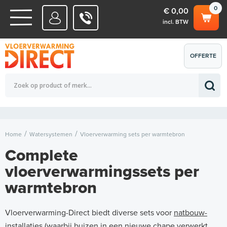
0
€ 0,00
incl. BTW
WATERSYSTEMEN
OFFERTE
Totaalbedrag (incl. BTW)
€ 0,00
ELEKTRISCHE SYSTEMEN
AANVRAGEN
0
Home
Watersystemen
Vloerverwarming sets per warmtebron
Complete
vloerverwarmingssets per
warmtebron
Vloerverwarming-Direct biedt diverse sets voor
natbouw-
installaties
(waarbij buizen in een nieuwe chape verwerkt