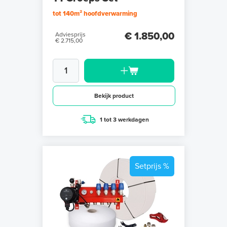
tot 140m² hoofdverwarming
€ 1.850,00
Adviesprijs
€ 2.715,00
Bekijk product
1 tot 3 werkdagen
Setprijs %