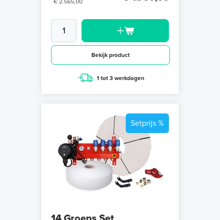
€ 2.565,00
Bekijk product
1 tot 3 werkdagen
Setprijs %
14 Groeps Set