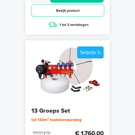
Bekijk product
1 tot 3 werkdagen
Setprijs %
13 Groeps Set
tot 130m² hoofdverwarming
€ 1.760,00
Adviesprijs