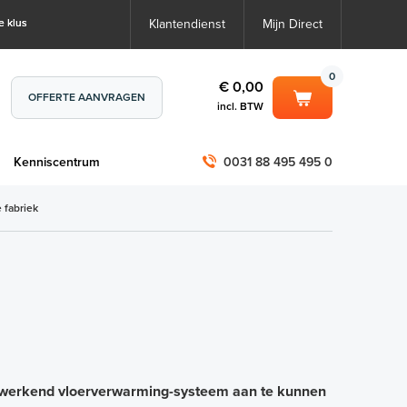
e klus
Klantendienst
Mijn Direct
0
€ 0,00
OFFERTE AANVRAGEN
incl. BTW
0
€ 0,00
m
Kenniscentrum
0031 88 495 495 0
incl. BTW
incl. BTW)
€ 0,00
 fabriek
€ 0,00
al werkend vloerverwarming-systeem aan te kunnen