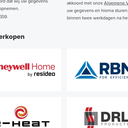
ord dat wij uw gegevens
akkoord met onze
Algemene 
n opnemen.
uw gegevens en hierna sturen 
ring
.
binnen twee werkdagen na het
verkopen