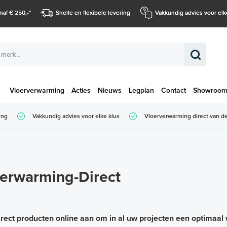
naf € 250,-
*
Snelle en flexibele levering
Vakkundig advies voor elk
Vloerverwarming
Acties
Nieuws
Legplan
Contact
Showroo
Totaalbedrag (
ing
Vakkundig advies voor elke klus
Vloerverwarming direct van de
Totaalbedrag (incl. BTW)
verwarming-Direct
Direct producten online aan om in al uw projecten een optima