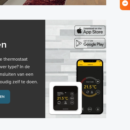
en
te thermostaat
er type? In de
ansluiten van een
udig zelf te doen.
TEN