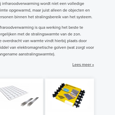
ij infraroodverwarming wordt níet een volledige
uimte opgewarmd, maar juist alleen de objecten en
ersonen binnen het stralingsbereik van het systeem.
nfraroodverwarming is qua werking het beste te
ergelijken met de stralingswarmte van de zon.
e overdracht van warmte vindt hierbij plaats door
iddel van elektromagnetische golven (wat zorgt voor
angename aanstralingswarmte).
Lees meer »