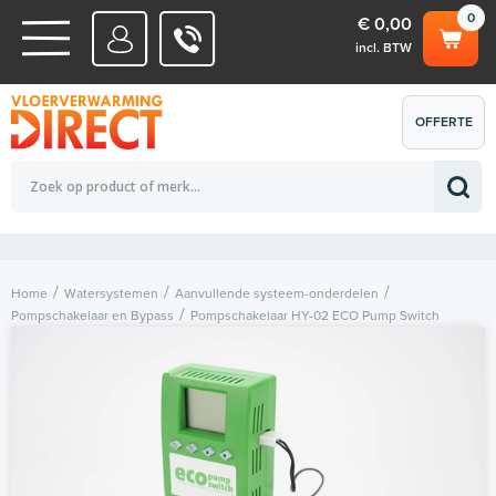
0
€ 0,00
incl. BTW
WATERSYSTEMEN
OFFERTE
Totaalbedrag (incl. BTW)
€ 0,00
ELEKTRISCHE SYSTEMEN
AANVRAGEN
0
Home
Watersystemen
Aanvullende systeem-onderdelen
Pompschakelaar en Bypass
Pompschakelaar HY-02 ECO Pump Switch