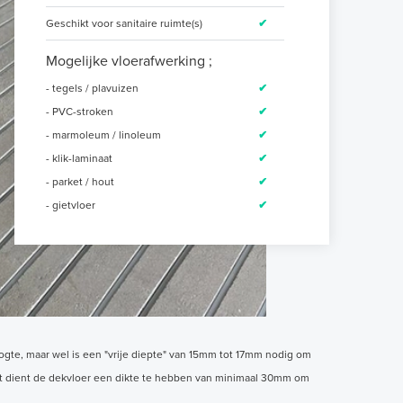
Geschikt voor sanitaire ruimte(s)
✔
Mogelijke vloerafwerking ;
- tegels / plavuizen
✔
- PVC-stroken
✔
- marmoleum / linoleum
✔
- klik-laminaat
✔
- parket / hout
✔
- gietvloer
✔
hoogte, maar wel is een "vrije diepte" van 15mm tot 17mm nodig om
st dient de dekvloer een dikte te hebben van minimaal 30mm om