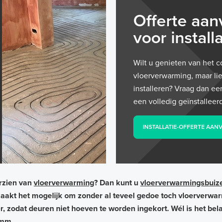
Offerte aa
voor installa
Wilt u genieten van het c
vloerverwarming, maar lie
installeren? Vraag dan ee
een volledig geïnstallee
INSTALLATIE-OFFERTE AA
orzien van
vloerverwarming
? Dan kunt u
vloerverwarmingsbuiz
 maakt het mogelijk om zonder al teveel gedoe toch vloerverw
, zodat deuren niet hoeven te worden ingekort. Wél is het belan
 mm.