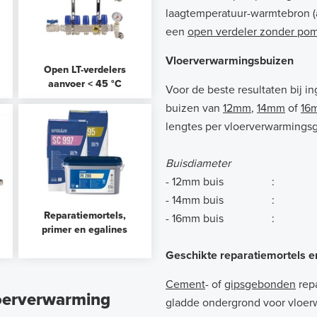
laagtemperatuur-warmtebron (a
een
open verdeler zonder po
Vloerverwarmingsbuizen
Open LT-verdelers
aanvoer < 45 °C
Voor de beste resultaten bij 
buizen van
12mm
,
14mm
of
16
lengtes per vloerverwarmings
Buisdiameter
- 12mm buis :
- 14mm buis :
Reparatiemortels,
- 16mm buis :
primer en egalines
Geschikte reparatiemortels e
Cement
- of
gipsgebonden
rep
loerverwarming
gladde ondergrond voor vloer