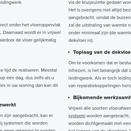
eidingwerk.
via de kruipruimte gedaan wor
Het is overigens niet altijd be
aangebracht, omdat de buizen 
irect onder het vloeroppervlak
zal de uitstraling van warmte n
 Daarnaast wordt er in vrijwel
onder minimaal zijn (de warmte
aardoor de vloer gelijkmatig
dekvloer in).
Toplaag van de dekvloer
Om te voorkomen dat er besta
e tijd de realiseren. Meestal
infrezen, is het belangrijk dat
op één dag, dus zelfs als u
leidingwerk. Als er toch leid
mtes in uw woning dan kan dit
van reparatiekoppelingen her
Bijkomende werkzaamh
gewerkt
Vrijwel alle soorten vloerafw
 zijn aangebracht, kan er
systeem
worden aangebracht, m
bij systemen die worden
worden dichtgemaakt met ee
zen geen rekening te worden