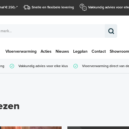
naf € 250,-
*
Snelle en flexibele levering
Vakkundig advies voor elk
Vloerverwarming
Acties
Nieuws
Legplan
Contact
Showroo
Totaalbedrag (
ing
Vakkundig advies voor elke klus
Vloerverwarming direct van de
Totaalbedrag (incl. BTW)
ezen