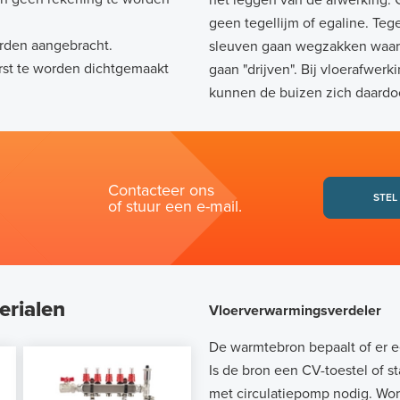
het leggen van de afwerking. G
geen tegellijm of egaline. Teg
rden aangebracht.
sleuven gaan wegzakken waar
rst te worden dichtgemaakt
gaan "drijven". Bij vloerafwe
kunnen de buizen zich daardo
Contacteer ons
STEL
of stuur een e-mail.
rialen
Vloerverwarmingsverdeler
De warmtebron bepaalt of er 
Is de bron een CV-toestel of 
met circulatiepomp nodig. Wo