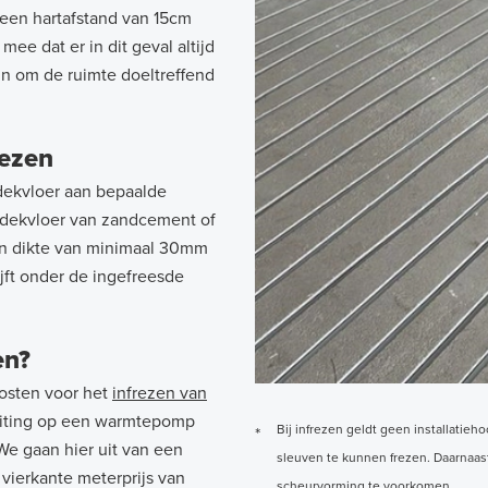
 een hartafstand van 15cm
e dat er in dit geval altijd
n om de ruimte doeltreffend
rezen
dekvloer aan bepaalde
e dekvloer van zandcement of
een dikte van minimaal 30mm
jft onder de ingefreesde
en?
 kosten voor het
infrezen van
luiting op een warmtepomp
Bij infrezen geldt geen installatie
*
 We gaan hier uit van een
sleuven te kunnen frezen. Daarnaa
vierkante meterprijs van
scheurvorming te voorkomen.