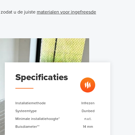
 zodat u de juiste
materialen voor ingefreesde
Specificaties
Installatiemethode
Infrezen
Systeemtype
Dunbed
Minimale installatiehoogte*
n.v.t.
Buisdiameter**
14 mm