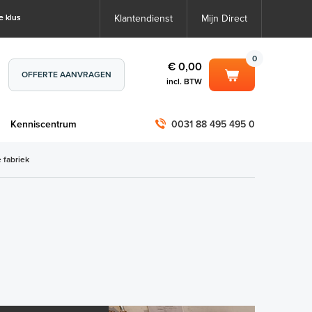
e klus
Klantendienst
Mijn Direct
0
€ 0,00
OFFERTE AANVRAGEN
incl. BTW
0
€ 0,00
m
Kenniscentrum
0031 88 495 495 0
incl. BTW
incl. BTW)
€ 0,00
 fabriek
€ 0,00