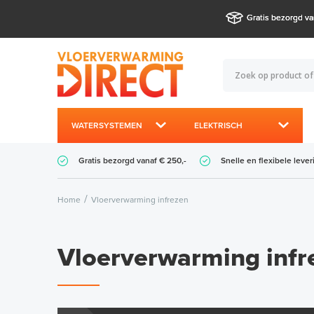
Gratis bezorgd va
WATERSYSTEMEN
ELEKTRISCH
Gratis bezorgd vanaf € 250,-
Snelle en flexibele lever
Home
Vloerverwarming infrezen
Vloerverwarming infr