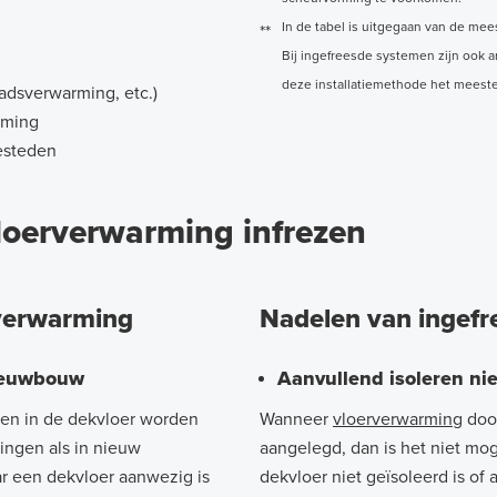
In de tabel is uitgegaan van de mee
**
Bij ingefreesde systemen zijn ook 
deze installatiemethode het meeste
adsverwarming, etc.)
rming
besteden
loerverwarming infrezen
rverwarming
Nadelen van ingef
nieuwbouw
Aanvullend isoleren nie
en in de dekvloer worden
Wanneer
vloerverwarming
door
ningen als in nieuw
aangelegd, dan is het niet mog
 een dekvloer aanwezig is
dekvloer niet geïsoleerd is of 