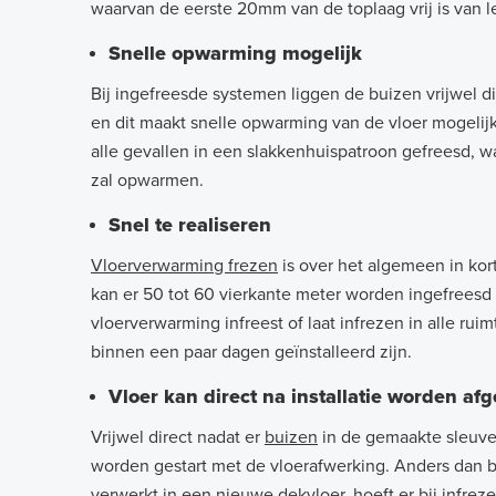
waarvan de eerste 20mm van de toplaag vrij is van l
Snelle opwarming mogelijk
Bij ingefreesde systemen liggen de buizen vrijwel d
en dit maakt snelle opwarming van de vloer mogelijk.
alle gevallen in een slakkenhuispatroon gefreesd, w
zal opwarmen.
Snel te realiseren
Vloerverwarming frezen
is over het algemeen in kort
kan er 50 tot 60 vierkante meter worden ingefreesd 
vloerverwarming infreest of laat infrezen in alle rui
binnen een paar dagen geïnstalleerd zijn.
Vloer kan direct na installatie worden af
Vrijwel direct nadat er
buizen
in de gemaakte sleuven
worden gestart met de vloerafwerking. Anders dan 
verwerkt in een nieuwe dekvloer, hoeft er bij infre