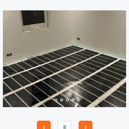
❮
☰
❯