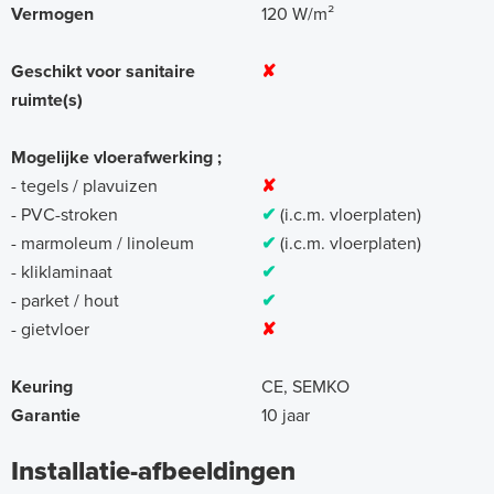
Vermogen
120 W/m²
Geschikt voor sanitaire
✘
ruimte(s)
Mogelijke vloerafwerking ;
- tegels / plavuizen
✘
- PVC-stroken
✔
(i.c.m. vloerplaten)
- marmoleum / linoleum
✔
(i.c.m. vloerplaten)
- kliklaminaat
✔
- parket / hout
✔
- gietvloer
✘
Keuring
CE, SEMKO
Garantie
10 jaar
Installatie-afbeeldingen