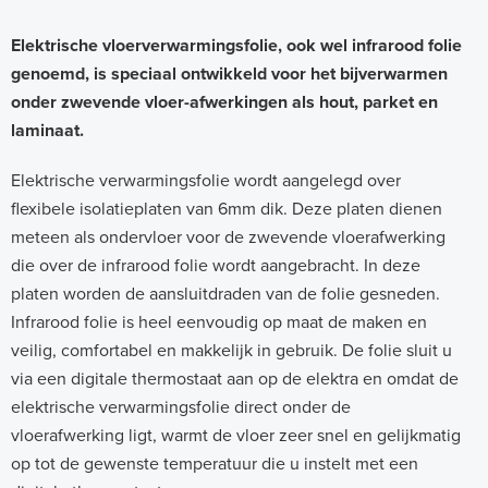
I
n
Elektrische vloerverwarmingsfolie, ook wel infrarood folie
genoemd, is speciaal ontwikkeld voor het bijverwarmen
f
onder zwevende vloer-afwerkingen als hout, parket en
r
laminaat.
a
r
Elektrische verwarmingsfolie wordt aangelegd over
flexibele isolatieplaten van 6mm dik. Deze platen dienen
o
meteen als ondervloer voor de zwevende vloerafwerking
o
die over de infrarood folie wordt aangebracht. In deze
d
platen worden de aansluitdraden van de folie gesneden.
v
Infrarood folie is heel eenvoudig op maat de maken en
veilig, comfortabel en makkelijk in gebruik. De folie sluit u
e
via een digitale thermostaat aan op de elektra en omdat de
r
elektrische verwarmingsfolie direct onder de
w
vloerafwerking ligt, warmt de vloer zeer snel en gelijkmatig
a
op tot de gewenste temperatuur die u instelt met een