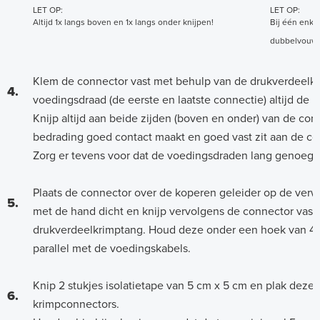
LET OP:
LET OP:
Altijd 1x langs boven en 1x langs onder knijpen!
Bij één enke
dubbelvouw
Klem de connector vast met behulp van de drukverdeelkr
4.
voedingsdraad (de eerste en laatste connectie) altijd de
Knijp altijd aan beide zijden (boven en onder) van de con
bedrading goed contact maakt en goed vast zit aan de co
Zorg er tevens voor dat de voedingsdraden lang genoeg z
Plaats de connector over de koperen geleider op de verw
5.
met de hand dicht en knijp vervolgens de connector vast
drukverdeelkrimptang. Houd deze onder een hoek van 45
parallel met de voedingskabels.
Knip 2 stukjes isolatietape van 5 cm x 5 cm en plak deze 
6.
krimpconnectors.