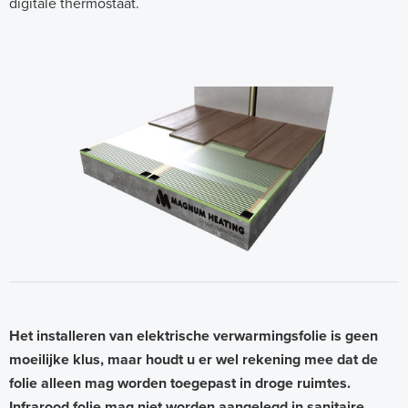
digitale thermostaat.
r
m
i
n
g
s
f
o
l
i
e
Het installeren van elektrische verwarmingsfolie is geen
moeilijke klus, maar houdt u er wel rekening mee dat de
folie alleen mag worden toegepast in droge ruimtes.
Infrarood folie mag niet worden aangelegd in sanitaire