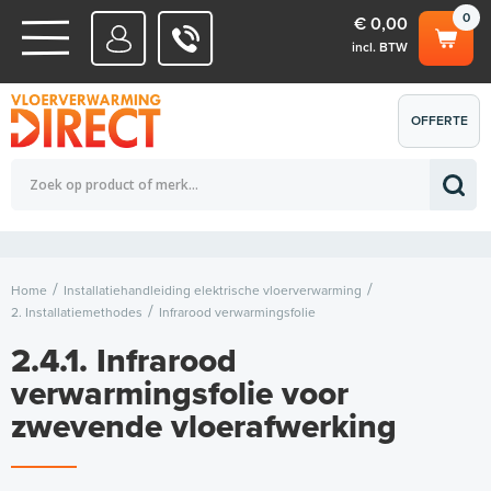
0
€ 0,00
incl. BTW
WATERSYSTEMEN
OFFERTE
Totaalbedrag (incl. BTW)
€ 0,00
ELEKTRISCHE SYSTEMEN
AANVRAGEN
0
Home
Installatiehandleiding elektrische vloerverwarming
2. Installatiemethodes
Infrarood verwarmingsfolie
2.4.1. Infrarood
verwarmingsfolie voor
zwevende vloerafwerking