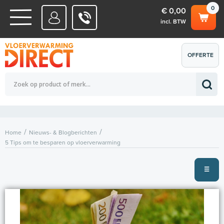
0
€ 0,00
incl. BTW
WATERSYSTEMEN
OFFERTE
Totaalbedrag (incl. BTW)
€ 0,00
ELEKTRISCHE SYSTEMEN
AANVRAGEN
0
Home
Nieuws- & Blogberichten
5 Tips om te besparen op vloerverwarming
☰