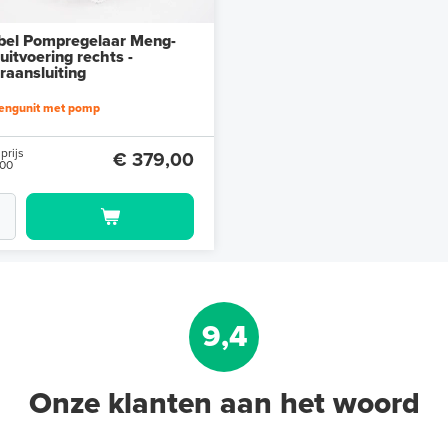
bel Pompregelaar Meng-
 uitvoering rechts -
raansluiting
engunit met pomp
prijs
€ 379,00
,00
9,4
Onze klanten aan het woord