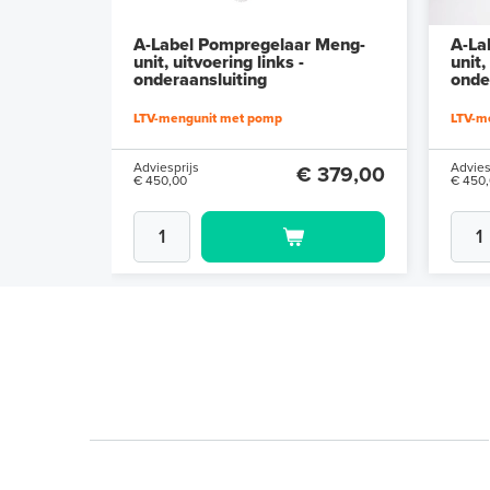
A-Label Pompregelaar Meng-
A-La
unit, uitvoering links -
unit,
onderaansluiting
onde
LTV-mengunit met pomp
LTV-m
Adviesprijs
Advies
€ 379,00
€ 450,00
€ 450