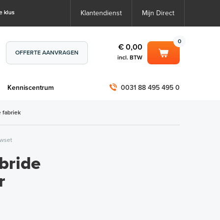
e klus
Klantendienst
Mijn Direct
0
€ 0,00
OFFERTE AANVRAGEN
incl. BTW
0
€ 0,00
m
Kenniscentrum
0031 88 495 495 0
incl. BTW
incl. BTW)
€ 0,00
 fabriek
€ 0,00
uwset
bride
r