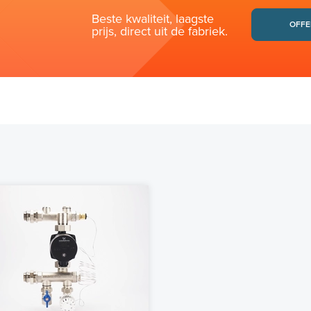
Beste kwaliteit, laagste
OFFE
prijs, direct uit de fabriek.