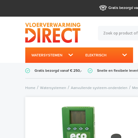
Gratis bezorgd va
WATERSYSTEMEN
ELEKTRISCH
Gratis bezorgd vanaf € 250,-
Snelle en flexibele lever
Home
Watersystemen
Aanvullende systeem-onderdelen
Men