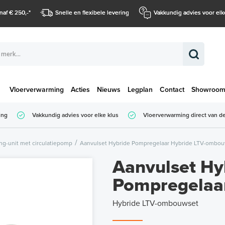
naf € 250,-
*
Snelle en flexibele levering
Vakkundig advies voor elk
Vloerverwarming
Acties
Nieuws
Legplan
Contact
Showroo
Totaalbedrag (
ing
Vakkundig advies voor elke klus
Vloerverwarming direct van de
Totaalbedrag (incl. BTW)
g-unit met circulatiepomp
Aanvulset Hybride Pompregelaar Hybride LTV-ombo
Aanvulset Hy
Pompregelaa
Hybride LTV-ombouwset