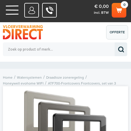
0
€ 0,00
incl. BTW
WATERSYSTEMEN
OFFERTE
Totaalbedrag (incl. BTW)
€ 0,00
ELEKTRISCHE SYSTEMEN
AANVRAGEN
0
Home
Watersystemen
Draadloze zoneregeling
Honeywell evohome WIFI
ATF700-Frontcovers Frontcovers, set van 3