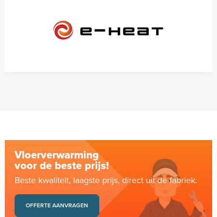
Vloerverwarming
voor de beste prijs!
Beste kwaliteit, laagste prijs, direct uit de fabriek.
OFFERTE AANVRAGEN