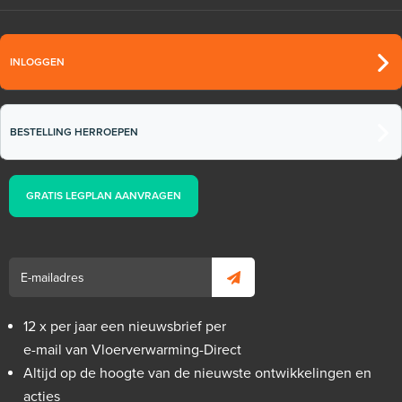
INLOGGEN
Droogloopmat Verwarmde
deurmat | 2,16 m² / 666 Watt
BESTELLING HERROEPEN
(120cm x 180cm)
120cm x 180cm / 666 W
GRATIS LEGPLAN AANVRAGEN
Adviesprijs
€ 395,00
€ 537,23
12 x per jaar een nieuwsbrief per
e-mail van Vloerverwarming-Direct
Altijd op de hoogte van de nieuwste ontwikkelingen en
acties