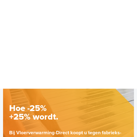
Droogloopmat Verwarmde
deurmat | 0,48 m² / 136 Watt
(60cm x 80cm)
60cm x 80cm / 136 W
Adviesprijs
€ 125,00
€ 158,41
Hoe -25%
+25% wordt.
Bij Vloerverwarming-Direct koopt u tegen fabrieks-