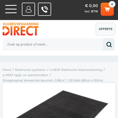
0
€ 0,00
incl. BTW
WATERSYSTEMEN
OFFERTE
Totaalbedrag (incl. BTW)
€ 0,00
ELEKTRISCHE SYSTEMEN
AANVRAGEN
0
Home
Elektrische systemen
e-HEAT Elektrische Vloerverwarming
e-HEAT tapijt- en warmtematten
Droogloopmat Verwarmde deurmat | 0,96 m² / 321 Watt (80cm x 120cm)