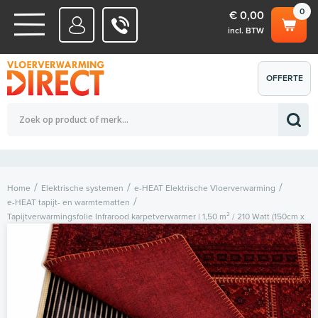
0
€ 0,00
incl. BTW
WATERSYSTEMEN
OFFERTE
Totaalbedrag (incl. BTW)
€ 0,00
ELEKTRISCHE SYSTEMEN
AANVRAGEN
0
Home
Elektrische systemen
e-HEAT Elektrische Vloerverwarming
e-HEAT tapijt- en warmtematten
Tapijtverwarmingsfolie Infrarood karpetverwarmer | 1,50 m² / 210 Watt (150cm x
100cm)