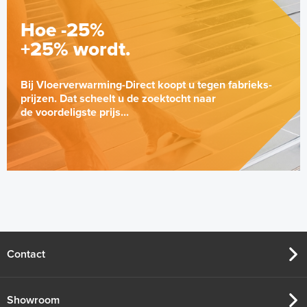
Hoe -25%
+25% wordt.
Bij Vloerverwarming-Direct koopt u tegen fabrieks-
prijzen. Dat scheelt u de zoektocht naar
de voordeligste prijs...
Contact
Showroom