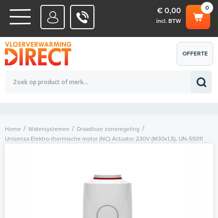
0
€ 0,00
incl. BTW
WATERSYSTEMEN
OFFERTE
Totaalbedrag (incl. BTW)
€ 0,00
ELEKTRISCHE SYSTEMEN
AANVRAGEN
0
Home
Watersystemen
Draadloze zoneregeling
Unisenza Elektro-thermische motor (NC) Actuator 230V (M30x1,5), UN-55011