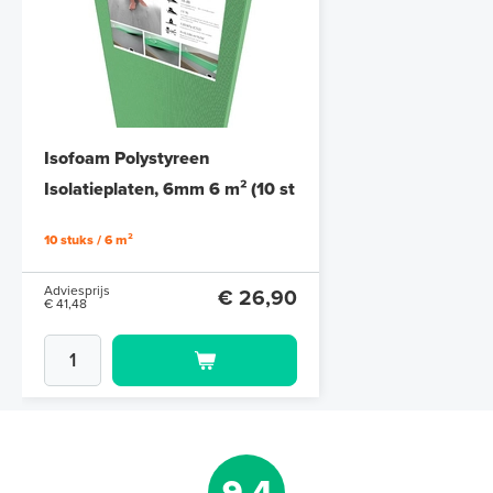
Isofoam Polystyreen
Isolatieplaten, 6mm 6 m² (10 st
/ 120 cm x 50 cm)
10 stuks / 6 m²
Adviesprijs
€ 26,90
€ 41,48
9,4