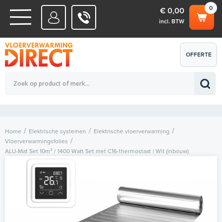
0
€ 0,00
incl. BTW
WATERSYSTEMEN
OFFERTE
Totaalbedrag (incl. BTW)
€ 0,00
ELEKTRISCHE SYSTEMEN
AANVRAGEN
0
Home
Elektrische systemen
Elektrische vloerverwarming
Vloerverwarmingsfolies
ALU-Mat Set 10m² / 1400 Watt Set met C16-thermostaat | Wit (inbouw)