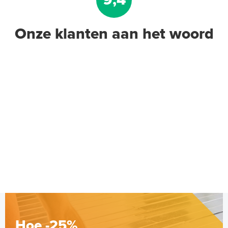
Onze klanten aan het woord
Jumpax Basic-ondervloer 2,88
m² / 7mm Dual systeem
"Basic", 2,88 m² (4 onder- en 4
Normaal tot gemiddeld belastbaar
bovenplaten)
Adviesprijs
€ 65,00
€ 79,00
Hoe -25%