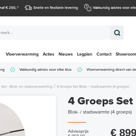
naf € 250,-
*
Snelle en flexibele levering
Vakkundig advies voor elk
Vloerverwarming
Acties
Nieuws
Legplan
Contact
Showroo
Totaalbedrag (
ing
Vakkundig advies voor elke klus
Vloerverwarming direct van de
Totaalbedrag (incl. BTW)
Set - Blok- en stadsverwarming
4 Groeps Set Blok- / stadswarmte (4 groeps)
4 Groeps Set
Blok- / stadswarmte (4 groeps)
€ 899
Adviesprijs