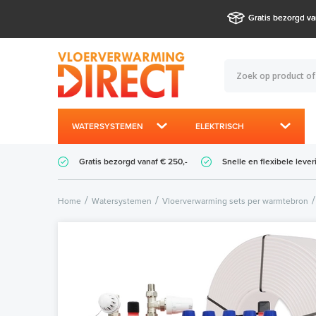
Gratis bezorgd va
WATERSYSTEMEN
ELEKTRISCH
Gratis bezorgd vanaf € 250,-
Snelle en flexibele lever
Home
Watersystemen
Vloerverwarming sets per warmtebron