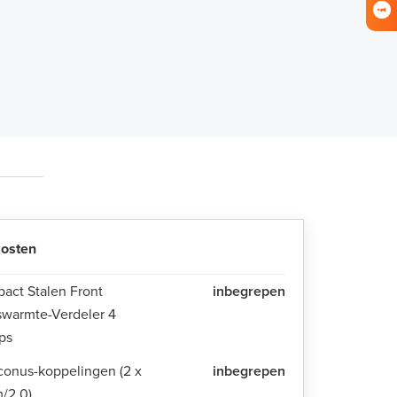
osten
act Stalen Front
inbegrepen
swarmte-Verdeler 4
ps
conus-koppelingen (2 x
inbegrepen
/2,0)