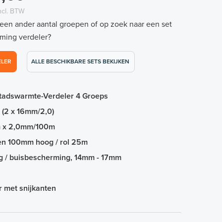
ncl. BTW
 een ander aantal groepen of op zoek naar een set
ming verdeler?
ELER
ALLE BESCHIKBARE SETS BEKIJKEN
Stadswarmte-Verdeler 4 Groeps
 (2 x 16mm/2,0)
m x 2,0mm/100m
 en 100mm hoog / rol 25m
g / buisbescherming, 14mm - 17mm
or met snijkanten