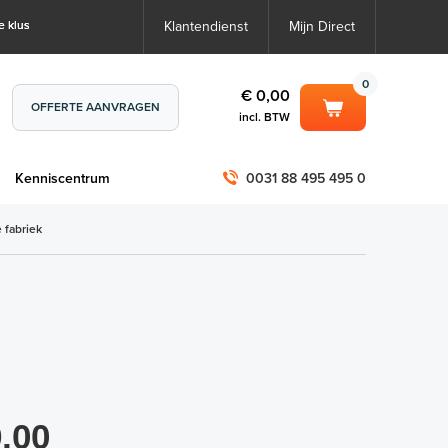
e klus
Klantendienst
Mijn Direct
0
€ 0,00
OFFERTE AANVRAGEN
incl. BTW
0
€ 0,00
m
Kenniscentrum
0031 88 495 495 0
incl. BTW
incl. BTW)
€ 0,00
 fabriek
€ 0,00
,00