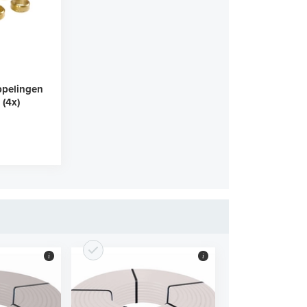
ppelingen
 (4x)
i
i