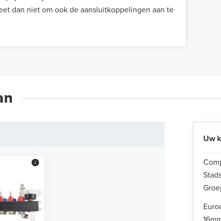
eet dan niet om ook de aansluitkoppelingen aan te
an
Uw k
Comp
i
Stad
Groe
Euro
16mm