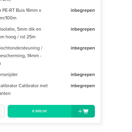
 PE-RT Buis 16mm x
inbegrepen
mm/100m
isolatie, 5mm dik en
inbegrepen
m hoog / rol 25m
Bochtondersteuning /
inbegrepen
bescherming, 14mm -
m
ensnijder
inbegrepen
alibrator Calibrator met
inbegrepen
anten
€ 899,00