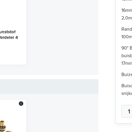
16mm
2,0
Rand
unststof
100m
erdeler 4
90° 
buis
17m
Buiz
Buisc
snijk
i