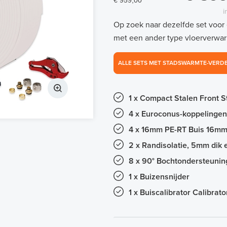
€ 959,00
i
Op zoek naar dezelfde set voor
met een ander type vloerverwar
ALLE SETS MET STADSWARMTE-VERD
1 x Compact Stalen Front 
4 x Euroconus-koppelingen
4 x 16mm PE-RT Buis 16m
2 x Randisolatie, 5mm dik
8 x 90° Bochtondersteunin
1 x Buizensnijder
1 x Buiscalibrator Calibrat