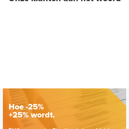
Standaard Buizenhaspel
Verhuur-haspel
Per stuk
Adviesprijs
€ 165,95
€ 273,95
Hoe -25%
+25% wordt.