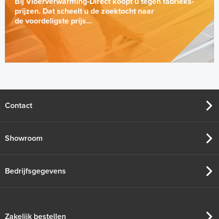
Bij Vloerverwarming-Direct koopt u tegen fabrieks-
prijzen. Dat scheelt u de zoektocht naar
de voordeligste prijs...
Standaard Buizenhaspel Koop-
haspel
Per stuk
Contact
Adviesprijs
€ 165,95
€ 273,95
Showroom
Bedrijfsgegevens
Zakelijk bestellen