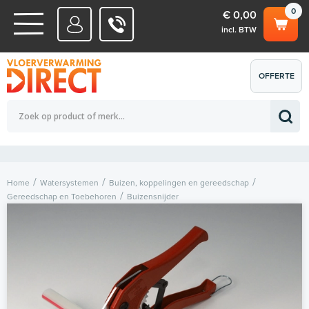
0
€ 0,00
incl. BTW
WATERSYSTEMEN
OFFERTE
Totaalbedrag (incl. BTW)
€ 0,00
ELEKTRISCHE SYSTEMEN
AANVRAGEN
0
Home
Watersystemen
Buizen, koppelingen en gereedschap
Gereedschap en Toebehoren
Buizensnijder