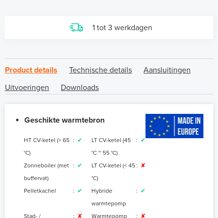
1 tot 3 werkdagen
Product details
Technische details
Aansluitingen
Uitvoeringen
Downloads
Geschikte warmtebron
HT CV-ketel (> 65
:
✔
LT CV-ketel (45
:
✔
°C)
°C ~ 55 °C
)
Zonneboiler (met
:
✔
LT CV-ketel (< 45
:
✘
buffervat)
°C)
Pelletkachel
:
✔
Hybride
:
✔
warmtepomp
Stad- /
:
✘
Warmtepomp
:
✘