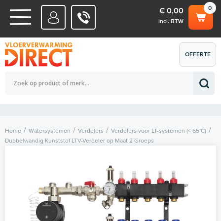
0
€ 0,00
incl. BTW
WATERSYSTEMEN
OFFERTE
Totaalbedrag (incl. BTW)
€ 0,00
ELEKTRISCHE SYSTEMEN
AANVRAGEN
0
Home
Watersystemen
Verdelers
Verdelers voor LT-systemen (< 65°C)
Dubbelwandig Kunststof LTV-Verdeler op Maat 2 Groeps