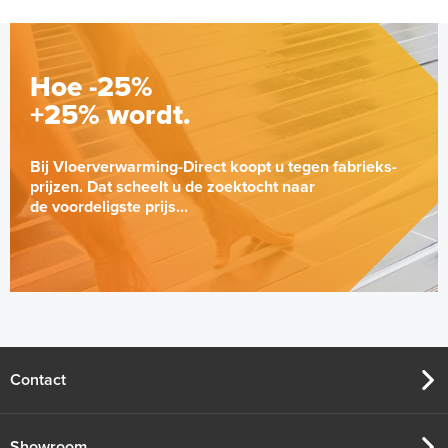
Hoe -25%
+25% wordt.
Bij Vloerverwarming-Direct koopt u tegen fabrieks-
prijzen. Dat scheelt u de zoektocht naar
de voordeligste prijs...
Contact
Showroom