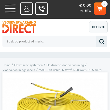
0
€ 0,00
incl. BTW
WATERSYSTEMEN
OFFERTE
Totaalbedrag (incl. BTW)
€ 0,00
ELEKTRISCHE SYSTEMEN
AANVRAGEN
0
Home
Elektrische systemen
Elektrische vloerverwarming
Vloerverwarmingskabels
MAGNUM Cable, 17 W/m¹ 1250 Watt - 73,5 meter