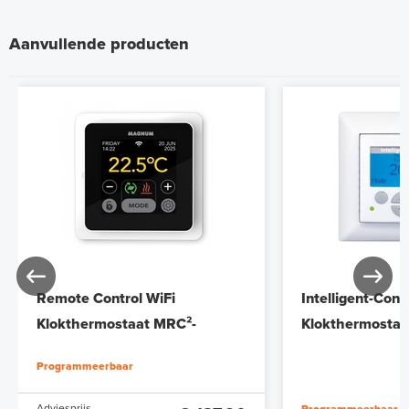
Aanvullende producten
Remote Control WiFi
Intelligent-Cont
Klokthermostaat MRC²-
Klokthermostaa
thermostaat (inbouw) | RAL
thermostaat (inc
Programmeerbaar
9010 Wit
Adviesprijs