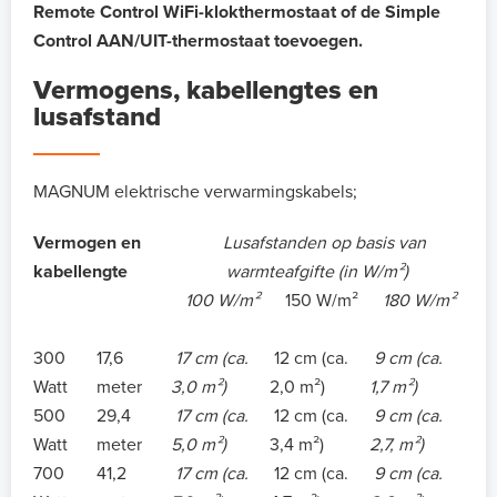
Remote Control WiFi-klokthermostaat of de Simple
Control AAN/UIT-thermostaat toevoegen.
Vermogens, kabellengtes en
lusafstand
MAGNUM elektrische verwarmingskabels;
Vermogen en
Lusafstanden op basis van
kabellengte
warmteafgifte (in W/m²)
100 W/m²
150 W/m²
180 W/m²
300
17,6
17 cm (ca.
12 cm (ca.
9 cm (ca.
Watt
meter
3,0 m²)
2,0 m²)
1,7 m²)
500
29,4
17 cm (ca.
12 cm (ca.
9 cm (ca.
Watt
meter
5,0 m²)
3,4 m²)
2,7, m²)
700
41,2
17 cm (ca.
12 cm (ca.
9 cm (ca.