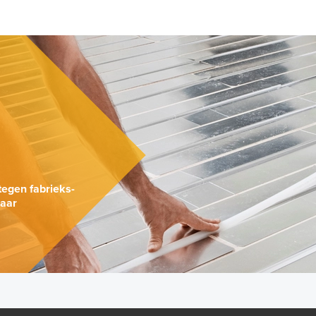
.
tegen fabrieks-
naar