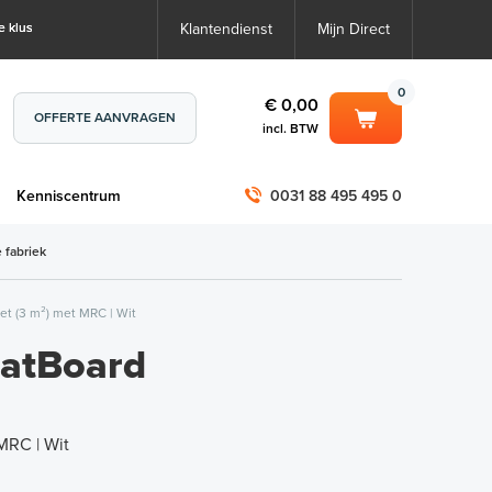
e klus
Klantendienst
Mijn Direct
0
€ 0,00
OFFERTE AANVRAGEN
incl. BTW
0
€ 0,00
m
Kenniscentrum
0031 88 495 495 0
incl. BTW
incl. BTW)
€ 0,00
 fabriek
€ 0,00
t (3 m²) met MRC | Wit
tBoard
MRC | Wit