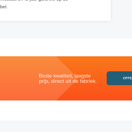
bel.
Beste kwaliteit, laagste
OFFE
prijs, direct uit de fabriek.