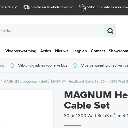
naf € 250,-
*
Snelle en flexibele levering
Vakkundig advies voor elk
Vloerverwarming
Acties
Nieuws
Legplan
Contact
Showroo
Totaalbedrag (
ing
Vakkundig advies voor elke klus
Vloerverwarming direct van de
Totaalbedrag (incl. BTW)
MAGNUM droogbouw-kabel
MAGNUM HeatBoard Cable Set 30 m / 300 Watt Se
MAGNUM Hea
Cable Set
30 m / 300 Watt Set (3 m²) met 