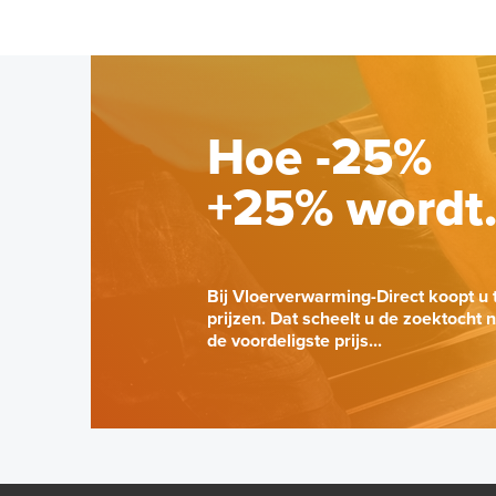
Hoe -25%
+25% wordt
Bij Vloerverwarming-Direct koopt u 
prijzen. Dat scheelt u de zoektocht 
de voordeligste prijs...