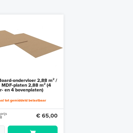
oard-ondervloer 2,88 m² /
MDF-platen 2,88 m² (4
r- en 4 bovenplaten)
l tot gemiddeld belastbaar
prijs
€ 65,00
88