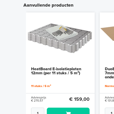
Aanvullende producten
HeatBoard E-isolatieplaten
DuoB
12mm (per 11 stuks / 5 m²)
7mm 
onde
11 stuks / 5 m²
Normaa
Adviesprijs
Advies
€ 159,00
€ 270,57
€ 131,