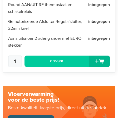
Round AAN/UIT RF thermostaat en
inbegrepen
schakelrelais
Gemotoriseerde Afsluiter Regelafsluiter,
inbegrepen
22mm knel
Aansluitsnoer 2-aderig snoer met EURO-
inbegrepen
stekker
€ 369,00
Vloerverwarming
voor de beste prijs!
Beste kwaliteit, laagste prijs, direct uit de fabriek.