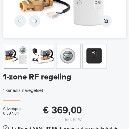
1-zone RF regeling
1 kanaals-naregelset
€ 369,00
Adviesprijs
€ 397,84
incl. BTW
1 x Round AAN/UIT RF thermostaat en schakelrelais