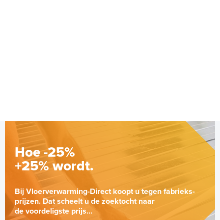
AAN/UIT RF-module
BDR91T1004-Schakelrelais
AAN/UIT-sturing
Adviesprijs
€ 135,95
€ 163,35
Hoe -25%
+25% wordt.
Bij Vloerverwarming-Direct koopt u tegen fabrieks-
prijzen. Dat scheelt u de zoektocht naar
de voordeligste prijs...