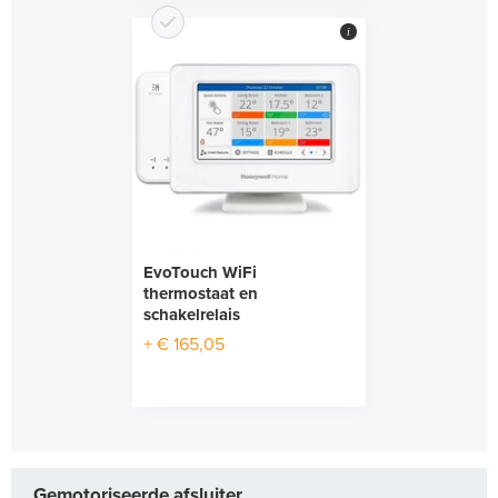
i
EvoTouch WiFi
thermostaat en
schakelrelais
+ € 165,05
Gemotoriseerde afsluiter