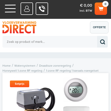
0
€ 0,00
incl. BTW
WATERSYSTEMEN
OFFERTE
Totaalbedrag (incl. BTW)
€ 0,00
ELEKTRISCHE SYSTEMEN
AANVRAGEN
0
Home
Watersystemen
Draadloze zoneregeling
Honeywell 1-zone RF regeling
1-zone RF regeling 1 kanaals-naregelset
Setprijs