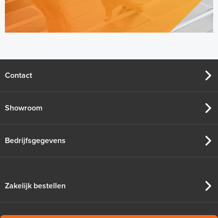
Honeywell R9H Stuurmodule
R9H911RF3000-Stuurmodule
2 x AAN/UIT en OpenTherm
Contact
Adviesprijs
€ 149,95
€ 187,55
Showroom
Bedrijfsgegevens
Zakelijk bestellen