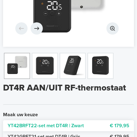
DT4R AAN/UIT RF-thermostaat
Maak uw keuze
YT42BRFT22-set met DT4R | Zwart
€ 179,95
YT42GRFT21-set met DT4R | Grijs
€ 179,95