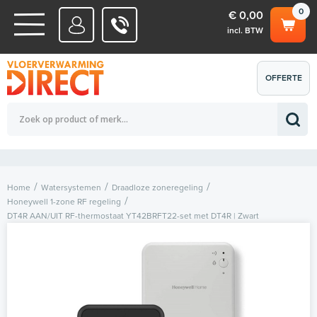
0
€ 0,00
incl. BTW
WATERSYSTEMEN
OFFERTE
Totaalbedrag (incl. BTW)
€ 0,00
ELEKTRISCHE SYSTEMEN
AANVRAGEN
0
Home
Watersystemen
Draadloze zoneregeling
Honeywell 1-zone RF regeling
DT4R AAN/UIT RF-thermostaat YT42BRFT22-set met DT4R | Zwart