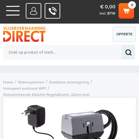
0
€ 0,00
incl. BTW
WATERSYSTEMEN
OFFERTE
Totaalbedrag (incl. BTW)
€ 0,00
ELEKTRISCHE SYSTEMEN
AANVRAGEN
0
Home
Watersystemen
Draadloze zoneregeling
Honeywell evohome WIFI
Gemotoriseerde Afsluiter Regelafsluiter, 22mm knel