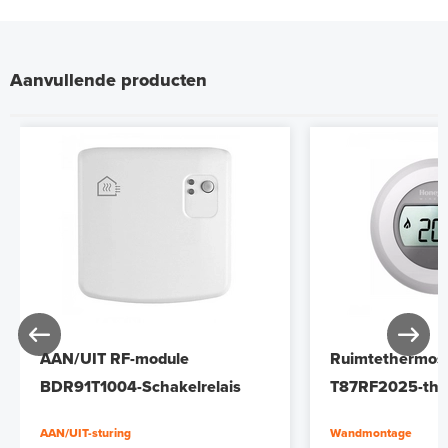
Aanvullende producten
AAN/UIT RF-module
Ruimtethermos
BDR91T1004-Schakelrelais
T87RF2025-the
AAN/UIT-sturing
Wandmontage