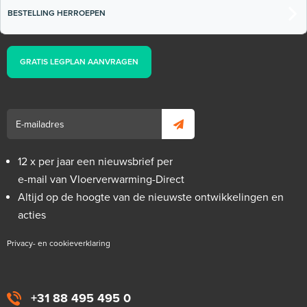
en 150mm hoog / rol 25m
BESTELLING HERROEPEN
25m¹ lang
GRATIS LEGPLAN AANVRAGEN
Adviesprijs
€ 16,90
€ 25,48
12 x per jaar een nieuwsbrief per
e-mail van Vloerverwarming-Direct
Altijd op de hoogte van de nieuwste ontwikkelingen en
acties
Privacy- en cookieverklaring
+31 88 495 495 0