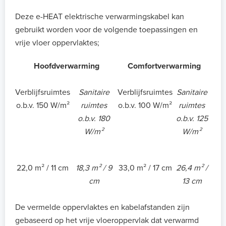
Deze e-HEAT elektrische verwarmingskabel kan
gebruikt worden voor de volgende toepassingen en
vrije vloer oppervlaktes;
Hoofdverwarming
Comfortverwarming
Verblijfsruimtes
Sanitaire
Verblijfsruimtes
Sanitaire
o.b.v. 150 W/m²
ruimtes
o.b.v. 100 W/m²
ruimtes
o.b.v. 180
o.b.v. 125
W/m²
W/m²
22,0 m² / 11 cm
18,3 m² / 9
33,0 m² / 17 cm
26,4 m² /
cm
13 cm
De vermelde oppervlaktes en kabelafstanden zijn
gebaseerd op het vrije vloeroppervlak dat verwarmd