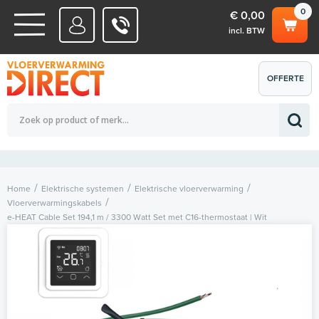
0
€ 0,00
incl. BTW
WATERSYSTEMEN
OFFERTE
Totaalbedrag (incl. BTW)
€ 0,00
ELEKTRISCHE SYSTEMEN
AANVRAGEN
0
Home
Elektrische systemen
Elektrische vloerverwarming
Vloerverwarmingskabels
e-HEAT Cable Set 194,1 m / 3300 Watt Set met C16-thermostaat | Wit