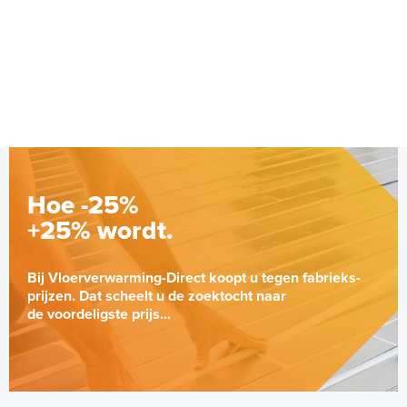
22,5 meter op rol
Adviesprijs
€ 6,49
€ 9,92
Hoe -25%
+25% wordt.
Bij Vloerverwarming-Direct koopt u tegen fabrieks-
prijzen. Dat scheelt u de zoektocht naar
de voordeligste prijs...
Randisolatie, 5mm dik en
100mm hoog / rol 25m