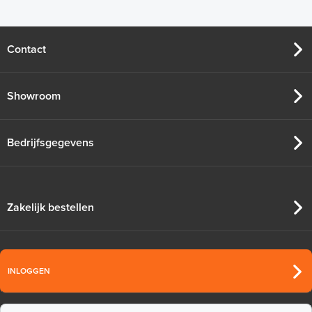
25m¹ lang
Contact
Adviesprijs
€ 8,95
€ 9,95
Showroom
Bedrijfsgegevens
Zakelijk bestellen
INLOGGEN
Randisolatie met flap, 8mm dik