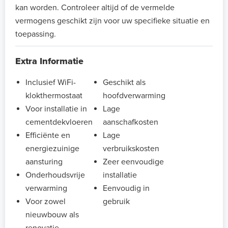
kan worden. Controleer altijd of de vermelde
vermogens geschikt zijn voor uw specifieke situatie en
toepassing.
Extra Informatie
Inclusief WiFi-
Geschikt als
klokthermostaat
hoofdverwarming
Voor installatie in
Lage
cementdekvloeren
aanschafkosten
Efficiënte en
Lage
energiezuinige
verbruikskosten
aansturing
Zeer eenvoudige
Onderhoudsvrije
installatie
verwarming
Eenvoudig in
Voor zowel
gebruik
nieuwbouw als
renovatie