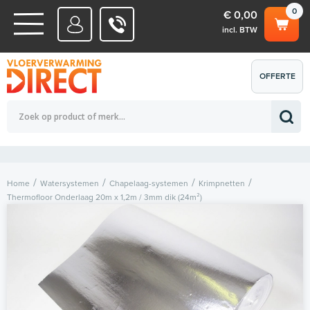
0
€ 0,00
incl. BTW
WATERSYSTEMEN
OFFERTE
Totaalbedrag (incl. BTW)
€ 0,00
ELEKTRISCHE SYSTEMEN
AANVRAGEN
0
Home
Watersystemen
Chapelaag-systemen
Krimpnetten
Thermofloor Onderlaag 20m x 1,2m / 3mm dik (24m²)