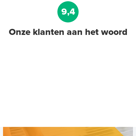
9,4
Onze klanten aan het woord
Randisolatie met flap, 8mm dik
en 150mm hoog / rol 25m
25m¹ lang
Adviesprijs
€ 16,90
€ 25,48