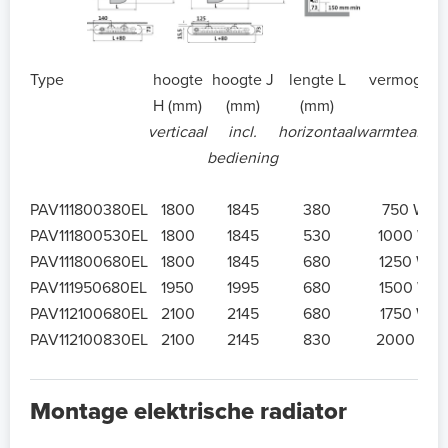
Type
hoogte
hoogte J
lengte L
vermogen
H (mm)
(mm)
(mm)
verticaal
incl.
horizontaal
warmteafgift
bediening
PAV111800380EL
1800
1845
380
750 W
PAV111800530EL
1800
1845
530
1000 W
PAV111800680EL
1800
1845
680
1250 W
PAV111950680EL
1950
1995
680
1500 W
PAV112100680EL
2100
2145
680
1750 W
PAV112100830EL
2100
2145
830
2000 W
Montage elektrische radiator