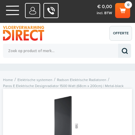
0
€ 0,00
incl. BTW
WATERSYSTEMEN
OFFERTE
Totaalbedrag (incl. BTW)
€ 0,00
ELEKTRISCHE SYSTEMEN
AANVRAGEN
0
Home
Elektrische systemen
Radson Elektrische Radiatoren
Paros E Elektrische Designradiator 1500 Watt (68cm x 200cm) | Metal-black