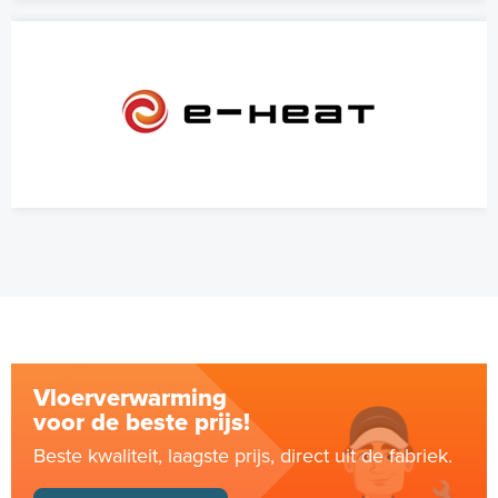
Vloerverwarming
voor de beste prijs!
Beste kwaliteit, laagste prijs, direct uit de fabriek.