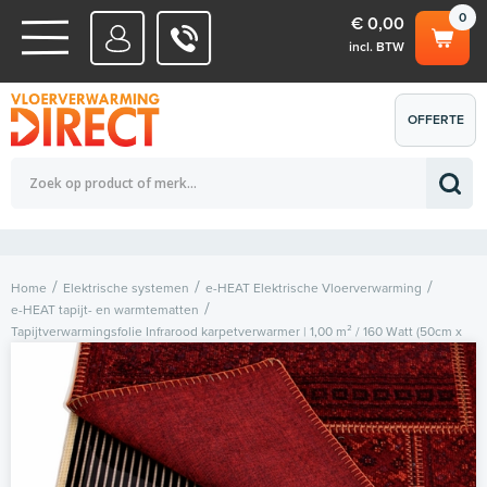
0
€ 0,00
incl. BTW
WATERSYSTEMEN
OFFERTE
Totaalbedrag (incl. BTW)
€ 0,00
ELEKTRISCHE SYSTEMEN
AANVRAGEN
0
Home
Elektrische systemen
e-HEAT Elektrische Vloerverwarming
e-HEAT tapijt- en warmtematten
Tapijtverwarmingsfolie Infrarood karpetverwarmer | 1,00 m² / 160 Watt (50cm x
200cm)