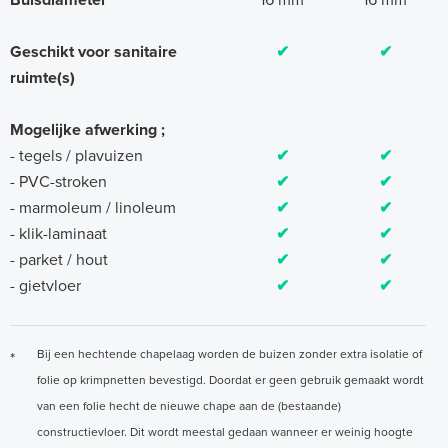
Buisdiameter***
16 mm
16 mm
Geschikt voor sanitaire
✔
✔
ruimte(s)
Mogelijke afwerking ;
- tegels / plavuizen
✔
✔
- PVC-stroken
✔
✔
- marmoleum / linoleum
✔
✔
- klik-laminaat
✔
✔
- parket / hout
✔
✔
- gietvloer
✔
✔
Bij een hechtende chapelaag worden de buizen zonder extra isolatie of
*
folie op krimpnetten bevestigd. Doordat er geen gebruik gemaakt wordt
van een folie hecht de nieuwe chape aan de (bestaande)
constructievloer. Dit wordt meestal gedaan wanneer er weinig hoogte