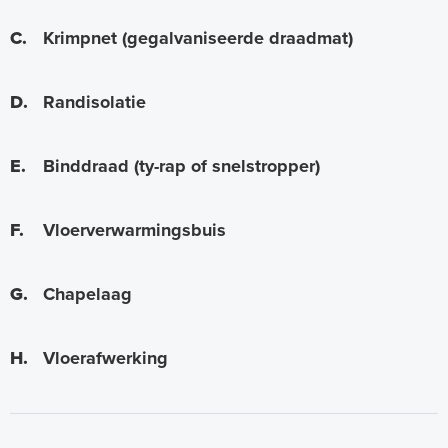
C.
Krimpnet (gegalvaniseerde draadmat)
D.
Randisolatie
E.
Binddraad (ty-rap of snelstropper)
F.
Vloerverwarmingsbuis
G.
Chapelaag
H.
Vloerafwerking