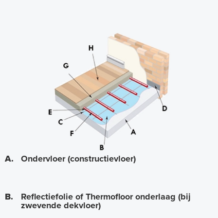
i
m
p
n
e
t
t
e
n
A.
Ondervloer (constructievloer)
B.
Reflectiefolie of Thermofloor onderlaag (bij
zwevende dekvloer)