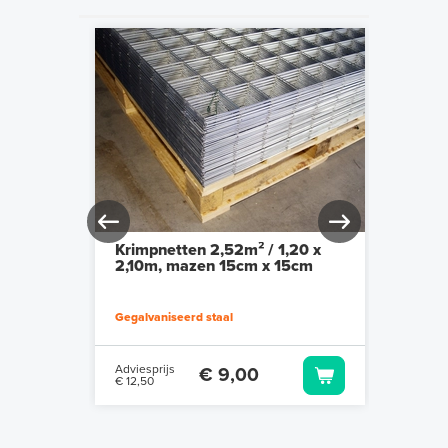
20 x
Krimpnetten 2,52m² / 1,20 x
Krimpn
0cm
2,10m, mazen 15cm x 15cm
Snelst
stuks)
Gegalvaniseerd staal
Per 1000
Adviesprijs
Adviespr
€ 9,00
€ 12,50
€ 33,99