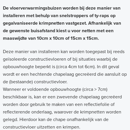
n
De vloerverwarmingsbuizen worden bij deze manier van
s
installeren met behulp van snelstroppers of ty-raps op
t
gegalvaniseerde krimpnetten vastgezet. Afhankelijk van
a
de gewenste buisafstand kiest u voor netten met een
maaswijdte van 10cm x 10cm of 15cm x 15cm.
l
l
Deze manier van installeren kan worden toegepast bij reeds
a
geïsoleerde constructievloeren of bij situaties waarbij de
opbouwhoogte beperkt is (circa 4cm tot 6cm). In dit geval
t
wordt er een hechtende chapelaag gecreëerd die aansluit op
i
de (bestaande) constructievloer.
e
Wanneer er voldoende opbouwhoogte (circa > 7cm)
o
beschikbaar is, kan er een zwevende chapelaag gecreëerd
p
worden door gebruik te maken van een reflectiefolie of
reflecterende onderlaag, waarover de krimpnetten worden
k
gelegd. Hierdoor kan de chape onafhankelijk van de
r
constructievloer uitzetten en krimpen.