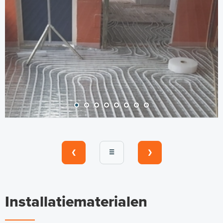
❮
☰
❯
Installatiematerialen