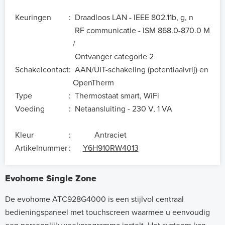
Keuringen
:
Draadloos LAN - IEEE 802.11b, g, n
RF communicatie - ISM 868.0-870.0 MHz
/
Ontvanger categorie 2
Schakelcontact
:
AAN/UIT-schakeling (potentiaalvrij) en
OpenTherm
Type
:
Thermostaat smart, WiFi
Voeding
:
Netaansluiting - 230 V, 1 VA
Kleur
:
Antraciet
Artikelnummer
:
Y6H910RW4013
Evohome Single Zone
De evohome ATC928G4000 is een stijlvol centraal
bedieningspaneel met touchscreen waarmee u eenvoudig