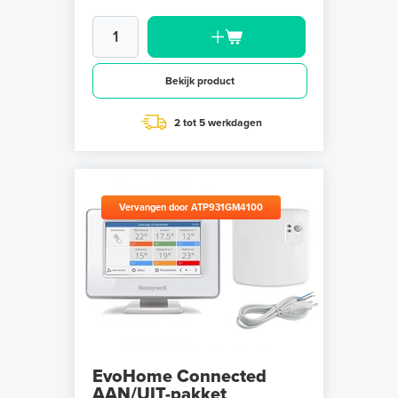
Bekijk product
2 tot 5 werkdagen
Vervangen door ATP931GM4100
EvoHome Connected
AAN/UIT-pakket