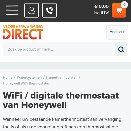
0
€ 0,00
incl. BTW
WATERSYSTEMEN
OFFERTE
Totaalbedrag (incl. BTW)
€ 0,00
ELEKTRISCHE SYSTEMEN
AANVRAGEN
0
Home
Watersystemen
Kamerthermostaten
Honeywell WiFi-thermostaten
WiFi / digitale thermostaat
van Honeywell
Wanneer uw bestaande kamerthermostaat aan vervanging
toe is of als u de voorkeur geeft aan een thermostaat die