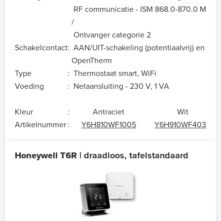
RF communicatie - ISM 868.0-870.0 MHz
/
Ontvanger categorie 2
Schakelcontact
:
AAN/UIT-schakeling (potentiaalvrij) en
OpenTherm
Type
:
Thermostaat smart, WiFi
Voeding
:
Netaansluiting - 230 V, 1 VA
Kleur
:
Antraciet
Wit
Artikelnummer
:
Y6H810WF1005
Y6H910WF4032
Honeywell T6R |
draadloos, tafelstandaard