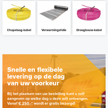
Chapelaag-kabel
Verwarmingsfolie
Droogbouw-kabel
Snelle en flexibele
levering op de dag
van uw voorkeur
Bij het plaatsen van uw bestelling kunt u zelf
aangeven op welke dag u deze wilt ontvangen.
Vanaf
€ 250,-*
wordt er gratis bezorgd!