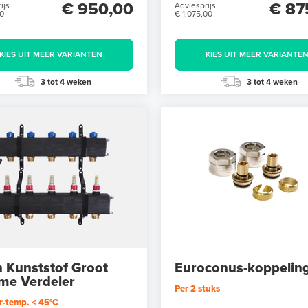
€ 950,00
€ 87
ijs
Adviesprijs
00
€ 1.075,00
KIES UIT MEER VARIANTEN
KIES UIT MEER VARIANTE
3 tot 4 weken
3 tot 4 weken
 Kunststof Groot
Euroconus-koppelin
me Verdeler
Per 2 stuks
-temp. < 45°C