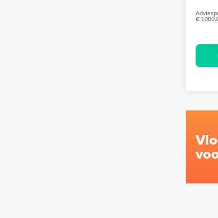
Adviespr
€ 1.000,
Vl
voo