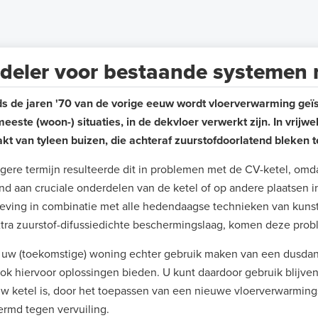
deler voor bestaande systemen 
ds de jaren '70 van de vorige eeuw wordt vloerverwarming geïs
meeste (woon-) situaties, in de dekvloer verwerkt zijn. In vrijwe
t van tyleen buizen, die achteraf zuurstofdoorlatend bleken t
gere termijn resulteerde dit in problemen met de CV-ketel, omd
nd aan cruciale onderdelen van de ketel of op andere plaatsen 
eving in combinatie met alle hedendaagse technieken van kuns
tra zuurstof-difussiedichte beschermingslaag, komen deze pro
uw (toekomstige) woning echter gebruik maken van een dusda
ook hiervoor oplossingen bieden. U kunt daardoor gebruik blijv
w ketel is, door het toepassen van een nieuwe vloerverwarming
rmd tegen vervuiling.