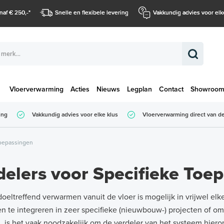
naf € 250,-
*
Snelle en flexibele levering
Vakkundig advies voor elk
Vloerverwarming
Acties
Nieuws
Legplan
Contact
Showroo
Totaalbedrag (
ing
Vakkundig advies voor elke klus
Vloerverwarming direct van de
Totaalbedrag (incl. BTW)
Toepassingen
delers voor Specifieke Toe
oeltreffend verwarmen vanuit de vloer is mogelijk in vrijwel elk
 te integreren in zeer specifieke (nieuwbouw-) projecten of o
, is het vaak noodzakelijk om de
verdeler
van het systeem hierop