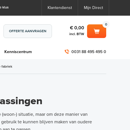
e klus
Klantendienst
Mijn Direct
0
€ 0,00
OFFERTE AANVRAGEN
incl. BTW
0
€ 0,00
m
Kenniscentrum
0031 88 495 495 0
incl. BTW
incl. BTW)
€ 0,00
 fabriek
€ 0,00
passingen
e (woon-) situatie, maar om deze manier van
m gebruik te kunnen blijven maken van oudere
 aan te passen.