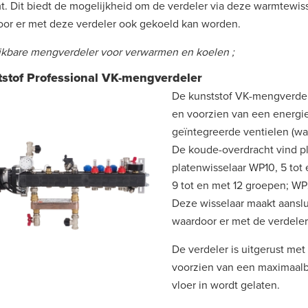
t. Dit biedt de mogelijkheid om de verdeler via deze warmtewiss
or er met deze verdeler ook gekoeld kan worden.
kbare mengverdeler voor verwarmen en koelen ;
stof Professional VK-mengverdeler
De kunststof VK-mengverde
en voorzien van een energ
geïntegreerde ventielen (wa
De koude-overdracht vind pla
platenwisselaar WP10, 5 tot
9 tot en met 12 groepen; W
Deze wisselaar maakt aanslu
waardoor er met de verdele
De verdeler is uitgerust m
voorzien van een maximaalb
vloer in wordt gelaten.