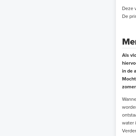
Deze v
De pri
Men
Als v
hiervo
in de 
Mocht 
zomer
Wannee
worden
ontsta
water 
Verder