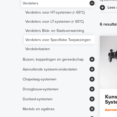
Set - DBS14-droogbouw (25mm)
Verdelers
Lees
Set - Warmtepomp / Open LT (< 45°C)
Set - HeatBoard-droogbouw (18mm)
Verdelers voor HT-systemen (> 65°C)
Set - Blok- en stadsverwarming
Set - DBS10-droogbouw (15mm)
Verdelers voor LT-systemen (< 65°C)
6 resulta
Verdelers Blok- en Stadsverwarming
Verdelers voor Specifieke Toepassingen
Verdelerkasten
Buizen, koppelingen en gereedschap
Vloerverwarmingsbuizen
Aanvullende systeem-onderdelen
Aansluitkoppelingen en afsluiters
Meng-unit met circulatiepomp
Chapelaag-systemen
Universele persfittingen
Vervangingspompen
Krimpnetten
Droogbouw-systemen
"Push-Fit" Persfittingen
Gereedschap en Toebehoren
Pompschakelaar en Bypass
Tacker-systeem
Kuns
DBS14-systeem, 25mm
Dunbed-systemen
Universele Persfittingen
Syst
Filters en vuilafscheiders
Noppenplaten
HeatBoard W, 18mm
ThinMat-systeem, 12mm hoog
Mortels en egalines
Aanvoer
RTL-ventielen
Bevestigingsrails en Inslagbeugels
DBS10-systeem, 15mm
SlimFit-systeem, 14mm hoog
UZIN mortels en egalines