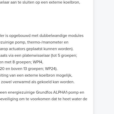
elaar aan te sluiten op een externe koelbron,
ler is opgebouwd met dubbelwandige modules
iezuinige pomp, thermo-/manometer en
arop actuators geplaatst kunnen worden).
ats via een platenwisselaar (tot 5 groepen;
 en met 8 groepen; WP14,
P20 en boven 13 groepen; WP24).
iting van een externe koelbron mogelijk,
r zowel verwarmd als gekoeld kan worden.
et een energiezuinige Grundfos ALPHA1-pomp en
eveiliging om te voorkomen dat te heet water de