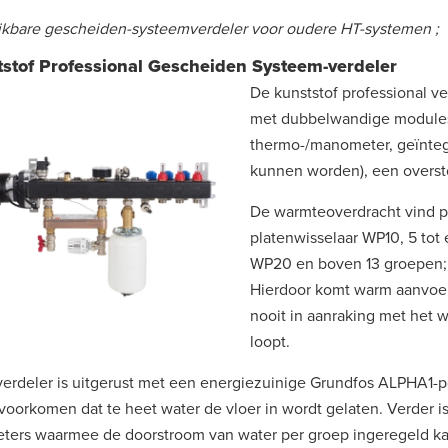
kbare gescheiden-systeemverdeler voor oudere HT-systemen ;
stof Professional Gescheiden Systeem-verdeler
De kunststof professional 
met dubbelwandige modules
thermo-/manometer, geïntegr
kunnen worden), een oversto
De warmteoverdracht vind pl
platenwisselaar WP10, 5 tot
WP20 en boven 13 groepen;
Hierdoor komt warm aanvoer
nooit in aanraking met het 
loopt.
erdeler is uitgerust met een energiezuinige Grundfos ALPHA1-
voorkomen dat te heet water de vloer in wordt gelaten. Verder i
ters waarmee de doorstroom van water per groep ingeregeld k