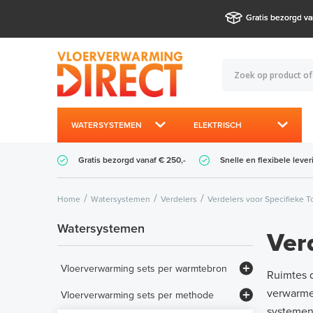
Gratis bezorgd va
WATERSYSTEMEN
ELEKTRISCH
Gratis bezorgd vanaf € 250,-
Snelle en flexibele lever
Home
Watersystemen
Verdelers
Verdelers voor Specifieke 
Watersystemen
Ver
Vloerverwarming sets per warmtebron
Ruimtes d
Set - CV-ketel / HT-systeem (> 65°C)
verwarmen
Vloerverwarming sets per methode
systemen
Set - Hybride warmtepomp LTV (< 65°C)