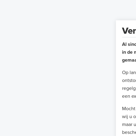
Ver
Al sin
in de 
gemaak
Op lan
ontsto
regelg
een ex
Mocht 
wij u 
maar u
besche