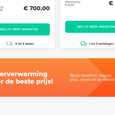
€ 
Adviesprijs
€ 8,94
€ 700,00
ijs
00
KIES UIT MEER VARIANTE
KIES UIT MEER VARIANTEN
3 tot 4 weken
1 tot 3 werkdagen
oerverwarming
Beste kwaliteit, laagste
r de beste prijs!
prijs, direct uit de fabriek