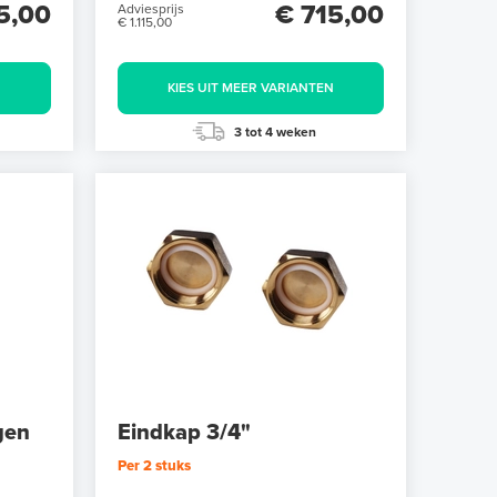
5,00
€ 715,00
Adviesprijs
€ 1.115,00
N
KIES UIT MEER VARIANTEN
3 tot 4 weken
gen
Eindkap 3/4"
Per 2 stuks