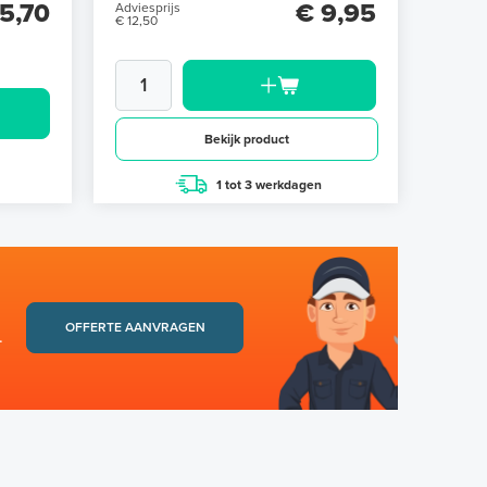
5,70
€ 9,95
Adviesprijs
€ 12,50
N
Bekijk product
1 tot 3 werkdagen
OFFERTE AANVRAGEN
.