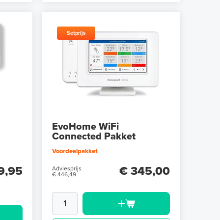
Setprijs
EvoHome WiFi
Connected Pakket
Voordeelpakket
9,95
€ 345,00
Adviesprijs
€ 446,49
N