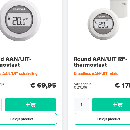
d AAN/UIT-
Round AAN/UIT RF-
mostaat
thermostaat
e AAN/UIT-schakeling
Draadloos AAN/UIT-relais
€ 69,95
€ 17
ijs
Adviesprijs
€ 210,06
Bekijk product
Bekijk product