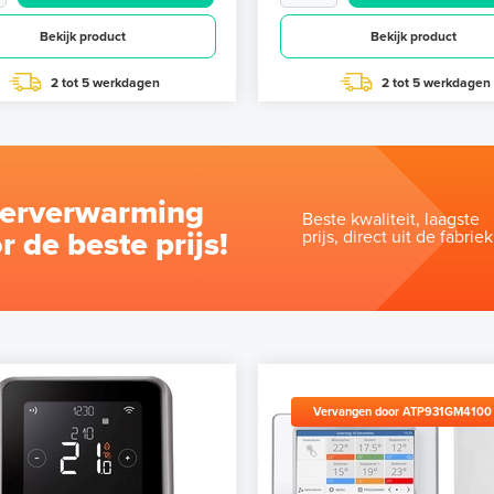
Bekijk product
Bekijk product
2 tot 5 werkdagen
2 tot 5 werkdagen
oerverwarming
Beste kwaliteit, laagste
r de beste prijs!
prijs, direct uit de fabriek
Vervangen door ATP931GM4100