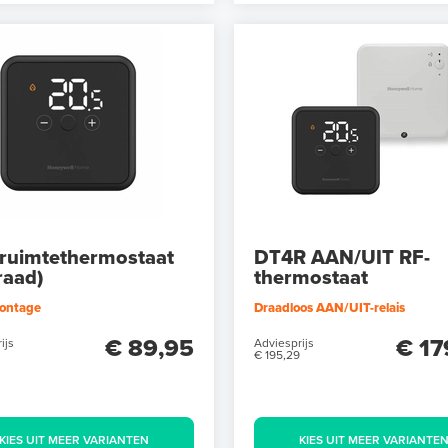
ruimtethermostaat
DT4R AAN/UIT RF-
raad)
thermostaat
ontage
Draadloos AAN/UIT-relais
€ 89,95
€ 17
ijs
Adviesprijs
€ 195,29
KIES UIT MEER VARIANTEN
KIES UIT MEER VARIANTE