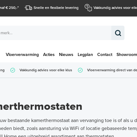
naf € 250,-
*
Snelle en flexibele levering
Vakkundig advies voor elk
Vloerverwarming
Acties
Nieuws
Legplan
Contact
Showroo
Totaalbedrag (
ing
Vakkundig advies voor elke klus
Vloerverwarming direct van de
Totaalbedrag (incl. BTW)
erthermostaten
w bestaande kamerthermostaat aan vervanging toe is of als u d
eden biedt, zoals aansturing via WiFi of locatie gebaseerde tem
l Home een uitgebreid assortiment aan thermostaten.