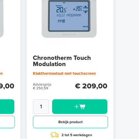
Chronotherm Touch
Modulation
en
Klokthermostaat met touchscreen
9,00
€ 209,00
Adviesprijs
€ 250,59
Bekijk product
2 tot 5 werkdagen