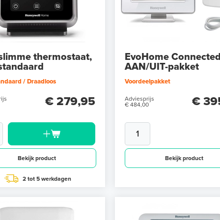
slimme thermostaat,
EvoHome Connecte
lstandaard
AAN/UIT-pakket
andaard / Draadloos
Voordeelpakket
€ 279,95
€ 39
ijs
Adviesprijs
€ 484,00
Bekijk product
Bekijk product
2 tot 5 werkdagen