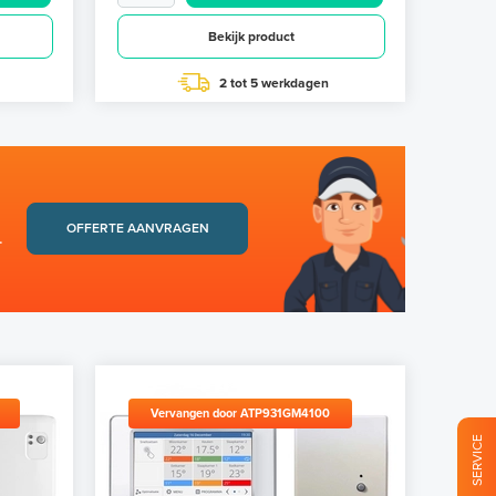
Bekijk product
2 tot 5 werkdagen
OFFERTE AANVRAGEN
.
Vervangen door ATP931GM4100
SERVICE