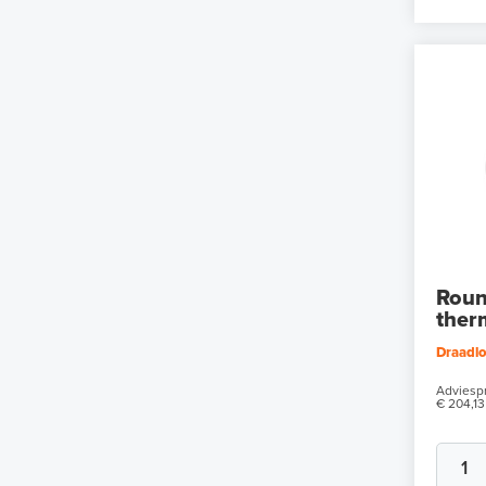
Roun
ther
Draadlo
Adviespr
€ 204,13