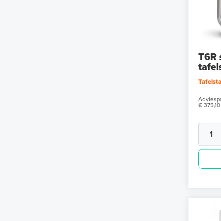
T6R 
tafe
Tafelst
Adviespr
€ 375,10