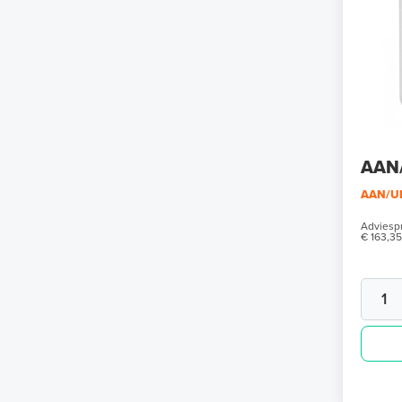
AAN/
AAN/UI
Adviespr
€ 163,35