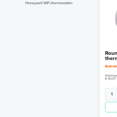
Honeywell WiFi-thermostaten
MAGNUM 1-zone RF regeling
Roun
ther
Bedrad
Adviespr
€ 90,57