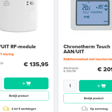
UIT RF-module
Chronotherm Touch
AAN/UIT
T-sturing
Klokthermostaat met touchscre
€ 135,95
ijs
€ 20
Adviesprijs
€ 250,59
Bekijk product
Bekijk product
2 tot 5 werkdagen
Op aanvraag