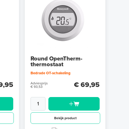
Round OpenTherm-
thermostaat
Bedrade OT-schakeling
9,95
€ 69,95
Adviesprijs
€ 93,53
Bekijk product