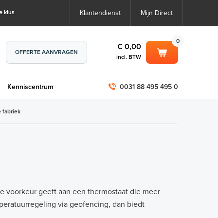
e klus
Klantendienst
Mijn Direct
0
€ 0,00
OFFERTE AANVRAGEN
incl. BTW
0
€ 0,00
m
Kenniscentrum
0031 88 495 495 0
incl. BTW
incl. BTW)
€ 0,00
 fabriek
€ 0,00
e voorkeur geeft aan een thermostaat die meer
peratuurregeling via geofencing, dan biedt