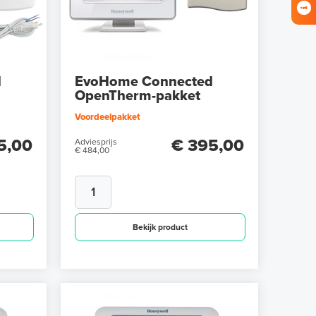
d
EvoHome Connected
OpenTherm-pakket
Voordeelpakket
5,00
€ 395,00
Adviesprijs
€ 484,00
Bekijk product