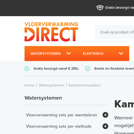
Gratis bezorgd va
WATERSYSTEMEN
ELEKTRISCH
Gratis bezorgd vanaf € 250,-
Snelle en flexibele lever
Home
Watersystemen
Kamerthermostaten
Watersystemen
Kam
Vloerverwarming sets per warmtebron
Wanneer u
Set - CV-ketel / HT-systeem (> 65°C)
mogelijkh
Vloerverwarming sets per methode
Honeywel
Set - Hybride warmtepomp LTV (< 65°C)