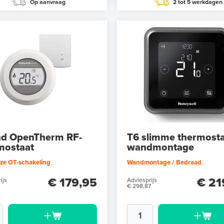
Op aanvraag
2 tot 5 werkdagen
d OpenTherm RF-
T6 slimme thermosta
mostaat
wandmontage
ze OT-schakeling
Wandmontage / Bedraad
€ 179,95
€ 21
ijs
Adviesprijs
€ 298,87