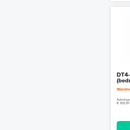
DT4-
(bed
Wandm
Adviespr
€ 100,91