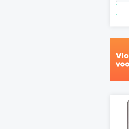
Vl
voo