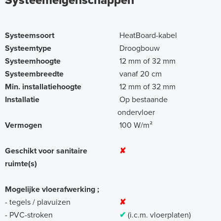
Systeemeigenschappen
Systeemsoort
HeatBoard-kabel
Systeemtype
Droogbouw
Systeemhoogte
12 mm of 32 mm
Systeembreedte
vanaf 20 cm
Min. installatiehoogte
12 mm of 32 mm
Installatie
Op bestaande
ondervloer
Vermogen
100 W/m²
Geschikt voor sanitaire
✘
ruimte(s)
Mogelijke vloerafwerking ;
- tegels / plavuizen
✘
- PVC-stroken
✔
(i.c.m. vloerplaten)