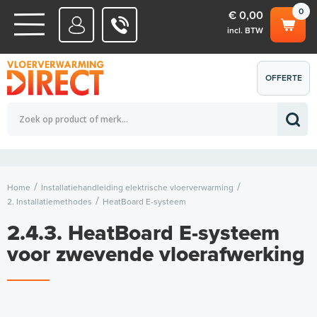
0
€ 0,00
incl. BTW
WATERSYSTEMEN
OFFERTE
Totaalbedrag (incl. BTW)
€ 0,00
ELEKTRISCHE SYSTEMEN
AANVRAGEN
0
Home
Installatiehandleiding elektrische vloerverwarming
2. Installatiemethodes
HeatBoard E-systeem
2.4.3. HeatBoard E-systeem
voor zwevende vloerafwerking
H