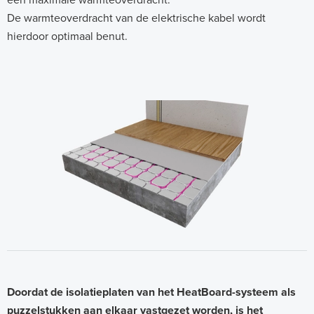
een maximale warmteoverdracht.
e
De warmteoverdracht van de elektrische kabel wordt
e
hierdoor optimaal benut.
m
Doordat de isolatieplaten van het HeatBoard-systeem als
puzzelstukken aan elkaar vastgezet worden, is het