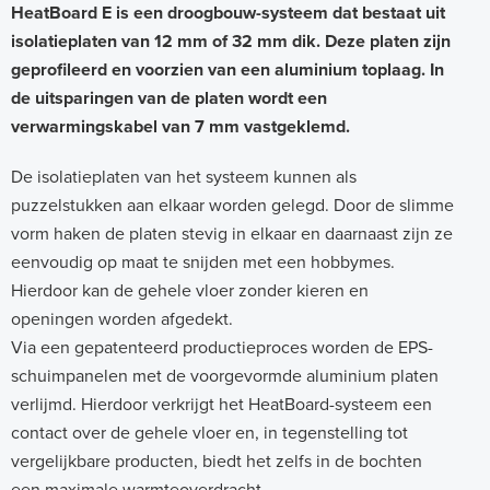
e
HeatBoard E is een droogbouw-systeem dat bestaat uit
isolatieplaten van 12 mm of 32 mm dik. Deze platen zijn
a
geprofileerd en voorzien van een aluminium toplaag. In
t
de uitsparingen van de platen wordt een
B
verwarmingskabel van 7 mm vastgeklemd.
o
De isolatieplaten van het systeem kunnen als
a
puzzelstukken aan elkaar worden gelegd. Door de slimme
r
vorm haken de platen stevig in elkaar en daarnaast zijn ze
d
eenvoudig op maat te snijden met een hobbymes.
E
Hierdoor kan de gehele vloer zonder kieren en
openingen worden afgedekt.
-
Via een gepatenteerd productieproces worden de EPS-
s
schuimpanelen met de voorgevormde aluminium platen
y
verlijmd. Hierdoor verkrijgt het HeatBoard-systeem een
s
contact over de gehele vloer en, in tegenstelling tot
vergelijkbare producten, biedt het zelfs in de bochten
t