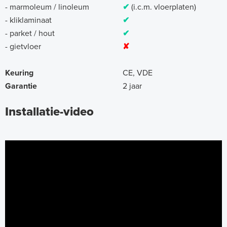
- marmoleum / linoleum
✔
(i.c.m. vloerplaten)
- kliklaminaat
✔
- parket / hout
✔
- gietvloer
✘
Keuring
CE, VDE
Garantie
2 jaar
Installatie-video