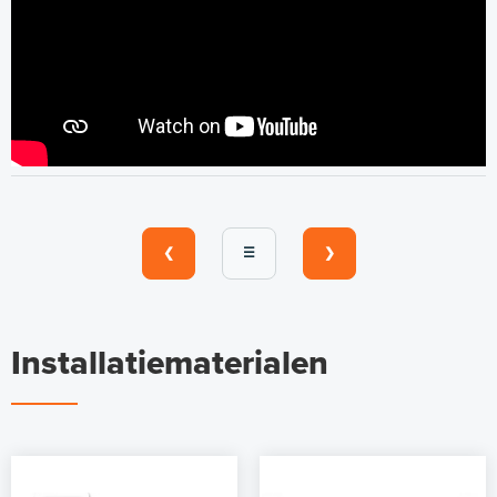
❮
☰
❯
Installatiematerialen