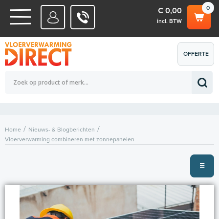
0
€ 0,00
incl. BTW
WATERSYSTEMEN
OFFERTE
Totaalbedrag (incl. BTW)
€ 0,00
ELEKTRISCHE SYSTEMEN
AANVRAGEN
0
Home
Nieuws- & Blogberichten
Vloerverwarming combineren met zonnepanelen
☰