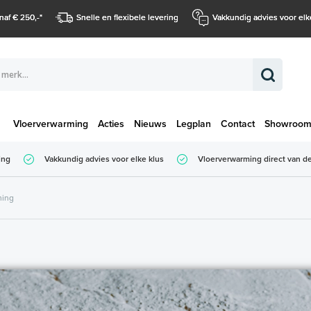
naf € 250,-
*
Snelle en flexibele levering
Vakkundig advies voor elk
Vloerverwarming
Acties
Nieuws
Legplan
Contact
Showroo
Totaalbedrag (
ing
Vakkundig advies voor elke klus
Vloerverwarming direct van de
Totaalbedrag (incl. BTW)
ming