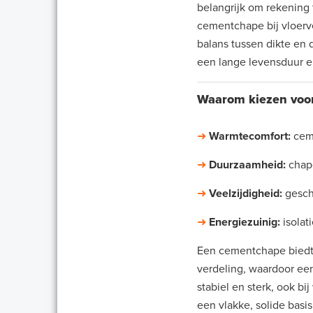
belangrijk om rekening
cementchape bij vloer
balans tussen dikte en 
een lange levensduur en
Waarom kiezen voo
➜
Warmtecomfort:
cem
➜
Duurzaamheid:
chape
➜
Veelzijdigheid:
geschi
➜
Energiezuinig:
isolat
Een cementchape biedt 
verdeling, waardoor een
stabiel en sterk, ook b
een vlakke, solide bas