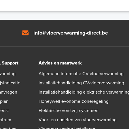
info@vloerverwarming-direct.be
& Support
Advies en maatwerk
warming
Algemene informatie CV-vloerverwarming
jsindicatie
Installatiehandleiding CV-vloerverwarming
aanvragen
Installatiehandleiding elektrische verwarmin
gplan
Honeywell evohome-zoneregeling
ienst
Elektrische vorstvrij-systemen
ntrum
Voor- en nadelen van vloerverwarming