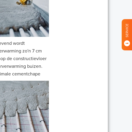
SERVICE
evend wordt
verwarming zo'n 7 cm
 op de constructievloer
erverwarming buizen.
aximale cementchape