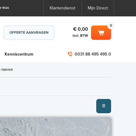
e klus
Klantendienst
Mijn Direct
0
€ 0,00
OFFERTE AANVRAGEN
incl. BTW
0
€ 0,00
m
Kenniscentrum
0031 88 495 495 0
incl. BTW
incl. BTW)
€ 0,00
 fabriek
€ 0,00
☰