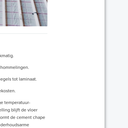
kmatig.
schommelingen.
egels tot laminaat.
ekosten.
ge temperatuur-
ing blijft de vloer
 vormt de cement chape
 onderhoudsarme