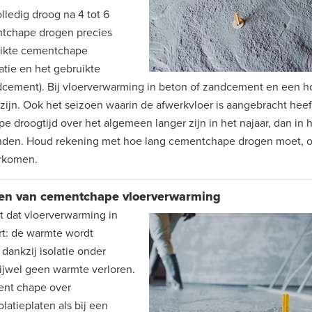
lledig droog na 4 tot 6
tchape drogen precies
 dikte cementchape
atie en het gebruikte
ndcement). Bij vloerverwarming in beton of zandcement en een h
 zijn. Ook het seizoen waarin de afwerkvloer is aangebracht hee
pe droogtijd over het algemeen langer zijn in het najaar, dan in h
en. Houd rekening met hoe lang cementchape drogen moet, o
rkomen.
len van cementchape vloerverwarming
 dat vloerverwarming in
rt: de warmte wordt
dankzij isolatie onder
ijwel geen warmte verloren.
ent chape over
latieplaten als bij een