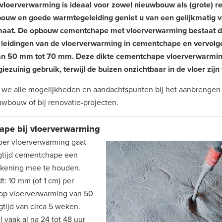
loerverwarming is ideaal voor zowel nieuwbouw als (grote) re
pbouw en goede warmtegeleiding geniet u van een gelijkmatig 
maat. De opbouw cementchape met vloerverwarming bestaat d
e leidingen van de vloerverwarming in cementchape en vervol
an 50 mm tot 70 mm. Deze dikte cementchape vloerverwarming
zuinig gebruik, terwijl de buizen onzichtbaar in de vloer zijn
 we alle mogelijkheden en aandachtspunten bij het aanbrengen
uwbouw of bij renovatie-projecten.
ape bij vloerverwarming
oer vloerverwarming gaat
gtijd cementchape een
rekening mee te houden.
: 10 mm (of 1 cm) per
op vloerverwarming van 50
tijd van circa 5 weken.
vaak al na 24 tot 48 uur