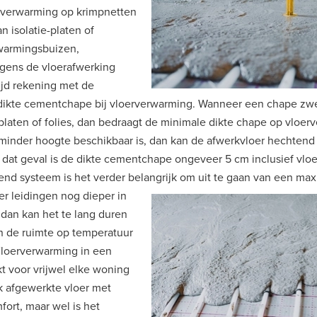
verwarming op krimpnetten
n isolatie-platen of
rwarmingsbuizen,
gens de vloerafwerking
ijd rekening met de
dikte cementchape bij vloerverwarming. Wanneer een chape zw
platen of folies, dan bedraagt de minimale dikte chape op vloer
r minder hoogte beschikbaar is, dan kan de afwerkvloer hechtend
 dat geval is de dikte cementchape ongeveer 5 cm inclusief vlo
kend systeem is het verder belangrijk om uit te gaan van een m
r leidingen nog dieper in
 dan kan het te lang duren
en de ruimte op temperatuur
loerverwarming in een
t voor vrijwel elke woning
k afgewerkte vloer met
ort, maar wel is het