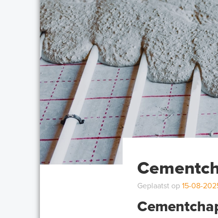
Cementch
Geplaatst op
15-08-202
Cementchape