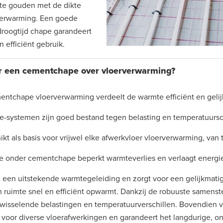
 te gouden met de dikte
verwarming. Een goede
droogtijd chape garandeert
 efficiënt gebruik.
r een cementchape over vloerverwarming?
entchape vloerverwarming verdeelt de warmte efficiënt en gelij
-systemen zijn goed bestand tegen belasting en temperatuur
kt als basis voor vrijwel elke afwerkvloer vloerverwarming, van t
ie onder cementchape beperkt warmteverlies en verlaagt energi
een uitstekende warmtegeleiding en zorgt voor een gelijkmati
 ruimte snel en efficiënt opwarmt. Dankzij de robuuste samenstell
ij wisselende belastingen en temperatuurverschillen. Bovendien
is voor diverse vloerafwerkingen en garandeert het langdurige,