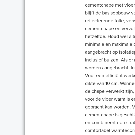
cementchape met vloer
blijft de basisopbouw va
reflecterende folie, ve
cementchape en vervol
hetzelfde. Houd wel alt
minimale en maximale 
aangebracht op isolatie
inclusief buizen. Als e
worden aangebracht. In
Voor een efficiënt wer
dikte van 10 cm.
Wannee
de chape verwerkt zijn,
voor de vloer warm is 
gebracht kan worden. V
cementchape is geschik
en combineert een stra
comfortabel warmtecomf