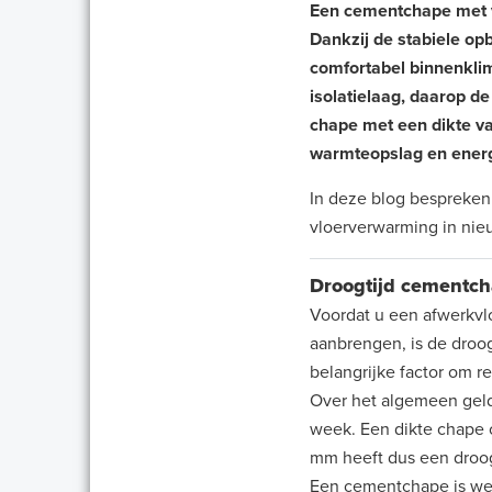
Een cementchape met v
Dankzij de stabiele o
comfortabel binnenkli
isolatielaag, daarop d
chape met een dikte v
warmteopslag en energie
In deze blog bespreken
vloerverwarming in nie
Droogtijd cementch
Voordat u een afwerkvl
aanbrengen, is de droo
belangrijke factor om 
Over het algemeen geldt
week. Een dikte chape 
mm heeft dus een droog
Een cementchape is wel 