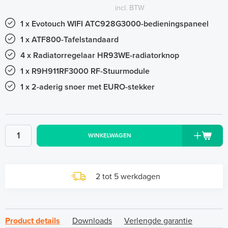
incl. BTW
1 x Evotouch WIFI ATC928G3000-bedieningspaneel
1 x ATF800-Tafelstandaard
4 x Radiatorregelaar HR93WE-radiatorknop
1 x R9H911RF3000 RF-Stuurmodule
1 x 2-aderig snoer met EURO-stekker
WINKELWAGEN
2 tot 5 werkdagen
Product details
Downloads
Verlengde garantie