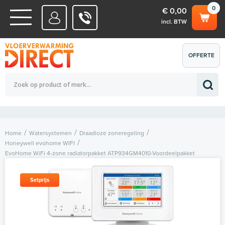
0
€ 0,00
incl. BTW
WATERSYSTEMEN
OFFERTE
Totaalbedrag (incl. BTW)
€ 0,00
ELEKTRISCHE SYSTEMEN
AANVRAGEN
0
Home
Watersystemen
Draadloze zoneregeling
Honeywell evohome WIFI
EvoHome WiFi 4-zone radiatorpakket ATP934GM4010-Voordeelpakket
Setprijs